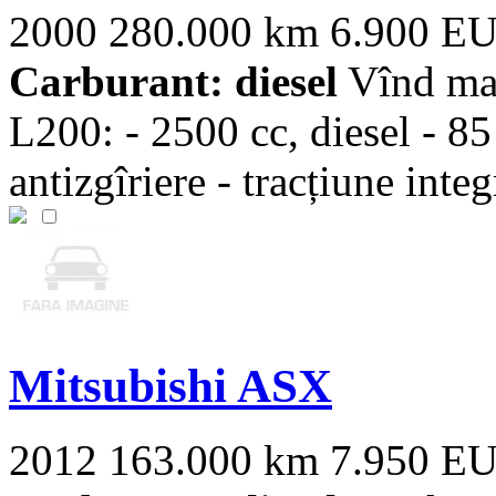
2000
280.000 km
6.900 E
Carburant: diesel
Vînd maș
L200: - 2500 cc, diesel - 8
antizgîriere - tracțiune integr
Mitsubishi ASX
2012
163.000 km
7.950 E