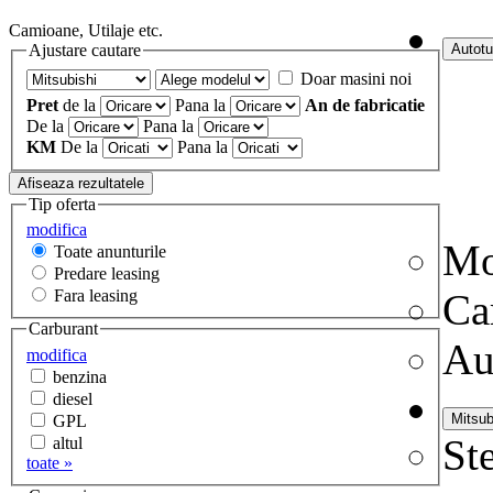
Camioane, Utilaje etc.
Ajustare cautare
Doar masini noi
Pret
de la
Pana la
An de fabricatie
De la
Pana la
KM
De la
Pana la
Tip oferta
modifica
Mo
Toate anunturile
Predare leasing
Fara leasing
Ca
Carburant
Au
modifica
benzina
diesel
GPL
Ste
altul
toate »