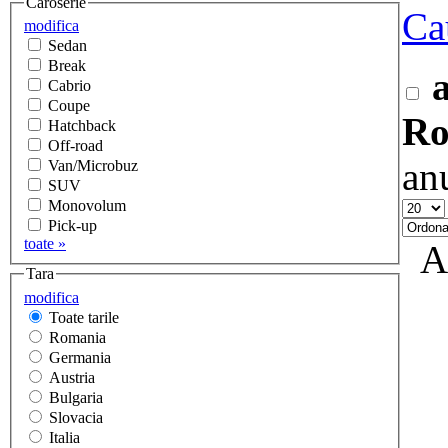
Caroserie
Ca
modifica
Sedan
Break
Cabrio
Coupe
Ro
Hatchback
Off-road
an
Van/Microbuz
SUV
Monovolum
Pick-up
toate »
A
Tara
modifica
Toate tarile
Romania
Germania
Austria
Bulgaria
Slovacia
Italia