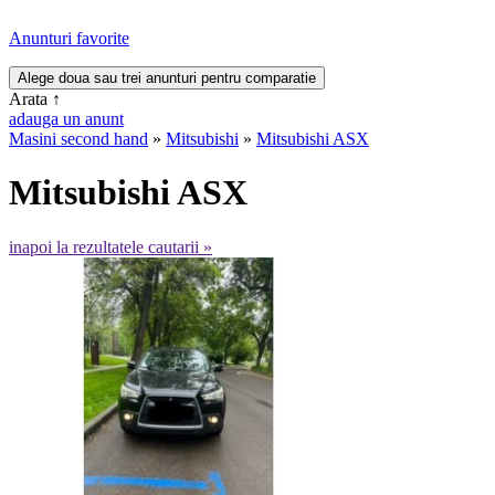
Anunturi favorite
Arata
↑
adauga un anunt
Masini second hand
»
Mitsubishi
»
Mitsubishi ASX
Mitsubishi ASX
inapoi la rezultatele cautarii »