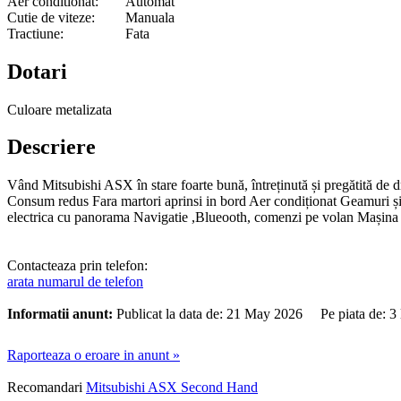
Aer conditionat:
Automat
Cutie de viteze:
Manuala
Tractiune:
Fata
Dotari
Culoare metalizata
Descriere
Vând Mitsubishi ASX în stare foarte bună, întreținută și pregătită de 
Consum redus Fara martori aprinsi in bord Aer condiționat Geamuri și 
electrica cu panorama Navigatie ,Blueooth, comenzi pe volan Mașina nu 
Contacteaza prin telefon:
arata numarul de telefon
Informatii anunt:
Publicat la data de: 21 May 2026 Pe piata de: 3
Raporteaza o eroare in anunt »
Recomandari
Mitsubishi ASX Second Hand