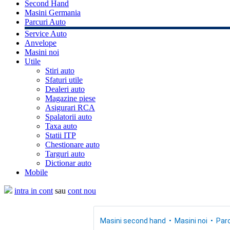
Second Hand
Masini Germania
Parcuri Auto
Service Auto
Anvelope
Masini noi
Utile
Stiri auto
Sfaturi utile
Dealeri auto
Magazine piese
Asigurari RCA
Spalatorii auto
Taxa auto
Statii ITP
Chestionare auto
Targuri auto
Dictionar auto
Mobile
intra in cont
sau
cont nou
Masini second hand
Masini noi
Parc