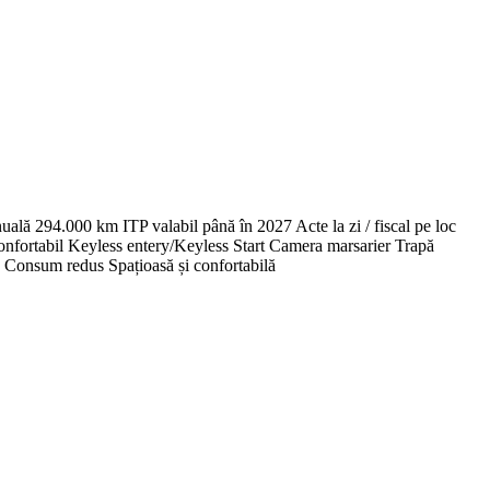
uală 294.000 km ITP valabil până în 2027 Acte la zi / fiscal pe loc
confortabil Keyless entery/Keyless Start Camera marsarier Trapă
i. Consum redus Spațioasă și confortabilă