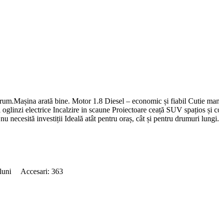
drum.Mașina arată bine. Motor 1.8 Diesel – economic și fiabil Cutie man
oglinzi electrice Incalzire in scaune Proiectoare ceață SUV spațios și 
necesită investiții Ideală atât pentru oraș, cât și pentru drumuri lung
 luni Accesari: 363