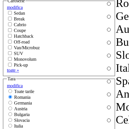
Ro
Caroserie
modifica
Ge
Sedan
Break
Cabrio
Au
Coupe
Hatchback
Bu
Off-road
Van/Microbuz
Sl
SUV
Monovolum
Ita
Pick-up
toate »
Sp
Tara
modifica
An
Toate tarile
Romania
Germania
Mo
Austria
Bulgaria
Ce
Slovacia
Italia