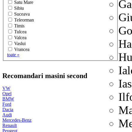
Ga
Satu Mare
Sibiu
Gi
Suceava
Teleorman
Timis
Go
Tulcea
Valcea
Ha
Vaslui
Vrancea
Hu
toate »
Ia
Recomandari masini second
Ias
VW
Il
Opel
BMW
Ford
Ma
Dacia
Audi
Me
Mercedes-Benz
Renault
Peugeot