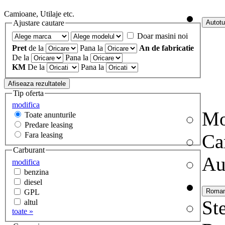
Camioane, Utilaje etc.
Ajustare cautare
Doar masini noi
Pret
de la
Pana la
An de fabricatie
De la
Pana la
KM
De la
Pana la
Tip oferta
modifica
Mo
Toate anunturile
Predare leasing
Fara leasing
Ca
Carburant
Au
modifica
benzina
diesel
GPL
Ste
altul
toate »