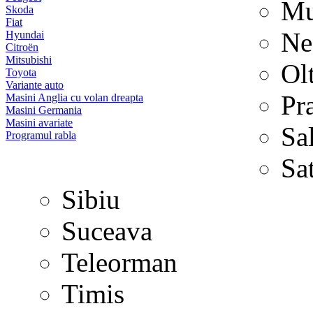
Mu
Skoda
Fiat
Ne
Hyundai
Citroën
Mitsubishi
Ol
Toyota
Variante auto
Pr
Masini Anglia cu volan dreapta
Masini Germania
Masini avariate
Sa
Programul rabla
Sa
Sibiu
Suceava
Teleorman
Timis