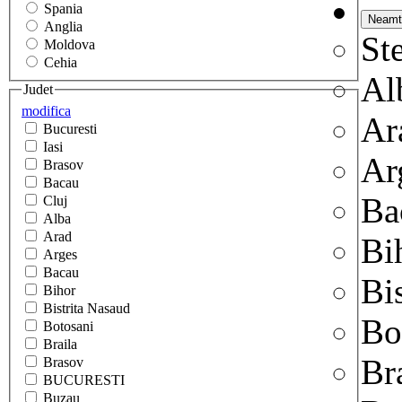
Spania
Anglia
Ste
Moldova
Cehia
Al
Judet
modifica
Ar
Bucuresti
Iasi
Ar
Brasov
Bacau
Ba
Cluj
Alba
Arad
Bi
Arges
Bacau
Bi
Bihor
Bistrita Nasaud
Bo
Botosani
Braila
Br
Brasov
BUCURESTI
Buzau