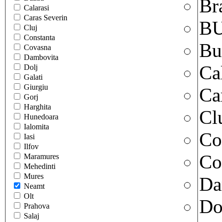
Br
Calarasi
Caras Severin
B
Cluj
Constanta
Bu
Covasna
Dambovita
Ca
Dolj
Galati
Giurgiu
Ca
Gorj
Harghita
Cl
Hunedoara
Ialomita
Co
Iasi
Ilfov
Co
Maramures
Mehedinti
Mures
Da
Neamt
Olt
Do
Prahova
Salaj