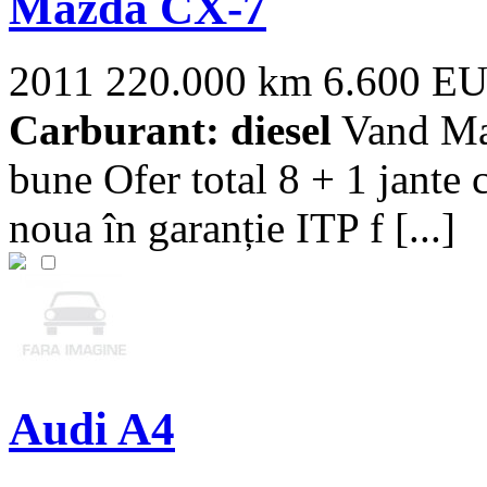
Mazda CX-7
2011
220.000 km
6.600 E
Carburant: diesel
Vand Maz
bune Ofer total 8 + 1 jante 
noua în garanție ITP f [...]
Audi A4