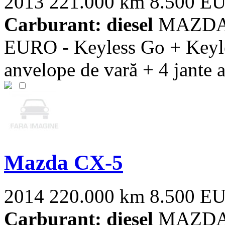
2013
221.000 km
8.500 E
Carburant: diesel
MAZDA C
EURO - Keyless Go + Keyles
anvelope de vară + 4 jante ali
Mazda CX-5
2014
220.000 km
8.500 E
Carburant: diesel
MAZDA C