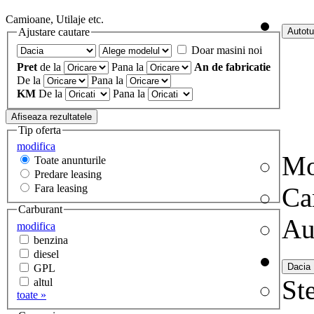
Camioane, Utilaje etc.
Ajustare cautare
Doar masini noi
Pret
de la
Pana la
An de fabricatie
De la
Pana la
KM
De la
Pana la
Tip oferta
modifica
Mo
Toate anunturile
Predare leasing
Fara leasing
Ca
Carburant
Au
modifica
benzina
diesel
GPL
Ste
altul
toate »