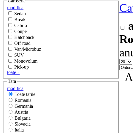
Caroserie
Ca
modifica
Sedan
Break
Cabrio
Coupe
Ro
Hatchback
Off-road
an
Van/Microbuz
SUV
Monovolum
Pick-up
toate »
A
Tara
modifica
Toate tarile
Romania
Germania
Austria
Bulgaria
Slovacia
Italia