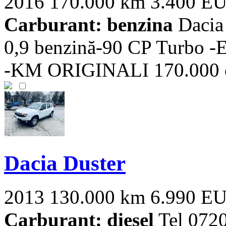
2016
170.000 km
3.400 E
Carburant: benzina
Dacia
0,9 benzină-90 CP Turbo 
-KM ORIGINALI 170.000 cu i
Dacia Duster
2013
130.000 km
6.990 E
Carburant: diesel
Tel 0720