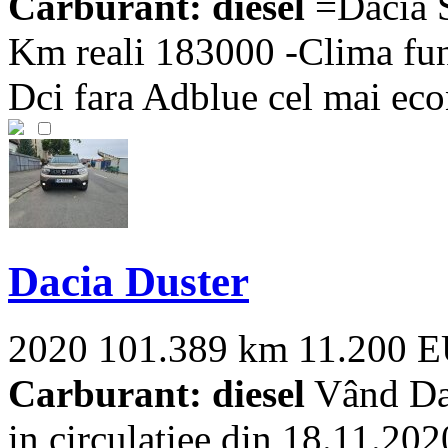
Carburant: diesel
=Dacia S
Km reali 183000 -Clima func
Dci fara Adblue cel mai eco
Dacia Duster
2020
101.389 km
11.200 
Carburant: diesel
Vând Dac
in circulatiee din 18.11.202