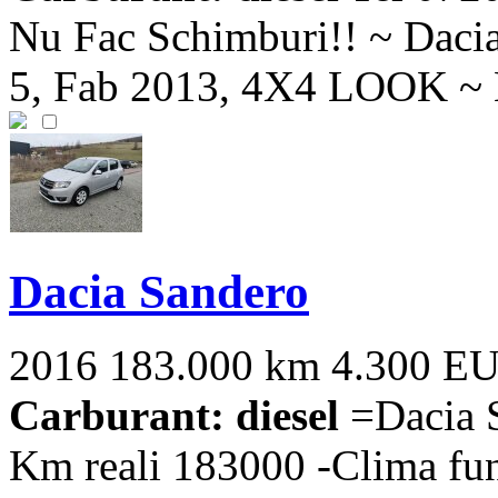
Nu Fac Schimburi!! ~ Dacia
5, Fab 2013, 4X4 LOOK ~ K
Dacia Sandero
2016
183.000 km
4.300 E
Carburant: diesel
=Dacia S
Km reali 183000 -Clima func