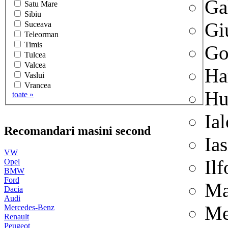
Ga
Satu Mare
Sibiu
Gi
Suceava
Teleorman
Timis
Go
Tulcea
Valcea
Ha
Vaslui
Vrancea
Hu
toate »
Ia
Recomandari masini second
Ias
VW
Il
Opel
BMW
Ford
Ma
Dacia
Audi
Me
Mercedes-Benz
Renault
Peugeot