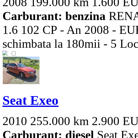
2008
199.000 km
1.600 E
Carburant: benzina
RENAU
1.6 102 CP - An 2008 - EUR
schimbata la 180mii - 5 Locur
Seat Exeo
2010
255.000 km
2.900 E
Carburant: diesel
Seat Ex