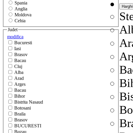
Spania
Anglia
Ste
Moldova
Cehia
Al
Judet
modifica
Ar
Bucuresti
Iasi
Ar
Brasov
Bacau
Ba
Cluj
Alba
Arad
Bi
Arges
Bacau
Bi
Bihor
Bistrita Nasaud
Bo
Botosani
Braila
Br
Brasov
BUCURESTI
Buzau