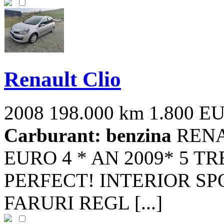
Renault Clio
2008
198.000 km
1.800 E
Carburant: benzina
RENA
EURO 4 * AN 2009* 5 T
PERFECT! INTERIOR SP
FARURI REGL [...]