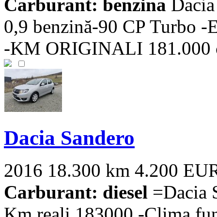
Carburant: benzina
Dacia
0,9 benzină-90 CP Turbo 
-KM ORIGINALI 181.000 cu i
Dacia Sandero
2016
18.300 km
4.200 EU
Carburant: diesel
=Dacia S
Km reali 183000 -Clima func