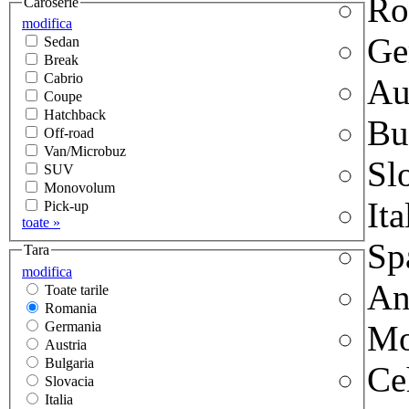
Ro
Caroserie
modifica
Ge
Sedan
Break
Cabrio
Au
Coupe
Hatchback
Bu
Off-road
Van/Microbuz
Sl
SUV
Monovolum
Ita
Pick-up
toate »
Sp
Tara
modifica
An
Toate tarile
Romania
Germania
Mo
Austria
Bulgaria
Ce
Slovacia
Italia