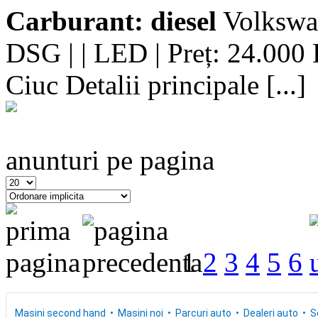
Carburant: diesel
Volkswag
DSG | | LED | Preț: 24.000
Ciuc Detalii principale [...]
anunturi pe pagina
1
2
3
4
5
6
Masini second hand
Masini noi
Parcuri auto
Dealeri auto
S