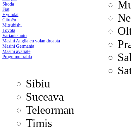
Mu
Skoda
Fiat
Ne
Hyundai
Citroën
Mitsubishi
Ol
Toyota
Variante auto
Pr
Masini Anglia cu volan dreapta
Masini Germania
Masini avariate
Sa
Programul rabla
Sa
Sibiu
Suceava
Teleorman
Timis