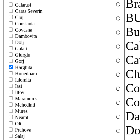
Br
Calarasi
Caras Severin
B
Cluj
Constanta
Bu
Covasna
Dambovita
Ca
Dolj
Galati
Giurgiu
Ca
Gorj
Harghita
Cl
Hunedoara
Ialomita
Co
Iasi
Ilfov
Co
Maramures
Mehedinti
Mures
Da
Neamt
Olt
Do
Prahova
Salaj