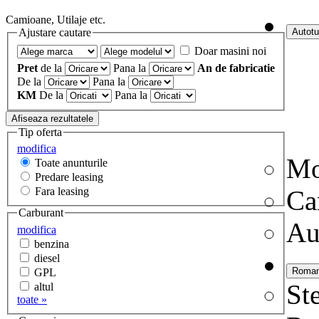
Camioane, Utilaje etc.
Ajustare cautare
Doar masini noi
Pret
de la
Pana la
An de fabricatie
De la
Pana la
KM
De la
Pana la
Tip oferta
modifica
Mo
Toate anunturile
Predare leasing
Fara leasing
Ca
Carburant
Au
modifica
benzina
diesel
GPL
Ste
altul
toate »