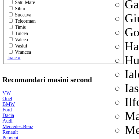
Ga
Satu Mare
Sibiu
Gi
Suceava
Teleorman
Timis
Go
Tulcea
Valcea
Ha
Vaslui
Vrancea
Hu
toate »
Ia
Recomandari masini second
Ias
VW
Il
Opel
BMW
Ford
Ma
Dacia
Audi
Me
Mercedes-Benz
Renault
Peugeot