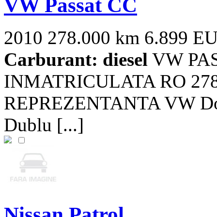
VW Passat CC
2010
278.000 km
6.899 E
Carburant: diesel
VW PASS
INMATRICULATA RO 278
REPREZENTANTA VW Dotari
Dublu [...]
Nissan Patrol