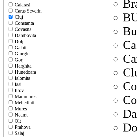
Br
Calarasi
Caras Severin
B
Cluj
Constanta
Bu
Covasna
Dambovita
Ca
Dolj
Galati
Giurgiu
Ca
Gorj
Harghita
Cl
Hunedoara
Ialomita
Co
Iasi
Ilfov
Co
Maramures
Mehedinti
Mures
Da
Neamt
Olt
Do
Prahova
Salaj