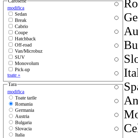
Ro
Caroserie
modifica
Ge
Sedan
Break
Cabrio
Au
Coupe
Hatchback
Bu
Off-road
Van/Microbuz
Sl
SUV
Monovolum
Ita
Pick-up
toate »
Sp
Tara
modifica
An
Toate tarile
Romania
Germania
Mo
Austria
Bulgaria
Ce
Slovacia
Italia