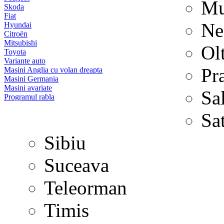
Mu
Skoda
Fiat
Ne
Hyundai
Citroën
Mitsubishi
Ol
Toyota
Variante auto
Pr
Masini Anglia cu volan dreapta
Masini Germania
Masini avariate
Sa
Programul rabla
Sa
Sibiu
Suceava
Teleorman
Timis