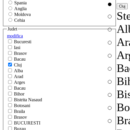
Spania
Anglia
Ste
Moldova
Cehia
Al
Judet
modifica
Ar
Bucuresti
Iasi
Ar
Brasov
Bacau
Ba
Cluj
Alba
Arad
Bi
Arges
Bacau
Bi
Bihor
Bistrita Nasaud
Bo
Botosani
Braila
Br
Brasov
BUCURESTI
Buzau