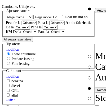
Camioane, Utilaje etc.
Ajustare cautare
Doar masini noi
Pret
de la
Pana la
An de fabricatie
De la
Pana la
KM
De la
Pana la
Tip oferta
modifica
Mo
Toate anunturile
Predare leasing
Fara leasing
Ca
Carburant
Au
modifica
benzina
diesel
GPL
Ste
altul
toate »