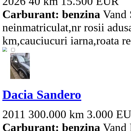
2026
40 km
15.500 EUR
Carburant: benzina
Vand S
neinmatriculat,nr rosii ad
km,cauciucuri iarna,roata re
Dacia Sandero
2011
300.000 km
3.000 E
Carburant: benzina
Vand 