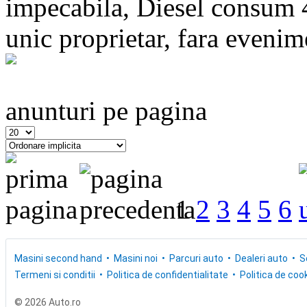
impecabila, Diesel consum 4,
unic proprietar, fara evenime
anunturi pe pagina
1
2
3
4
5
6
Masini second hand
Masini noi
Parcuri auto
Dealeri auto
S
Termeni si conditii
Politica de confidentialitate
Politica de cook
© 2026 Auto.ro