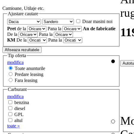
Camioane, Utilaje etc.
ru
Ajustare cautare
Doar masini noi
11
Pret
de la
Pana la
An de fabricatie
De la
Pana la
KM
De la
Pana la
Tip oferta
modifica
Toate anunturile
Predare leasing
Fara leasing
Carburant
modifica
benzina
diesel
GPL
Mo
altul
toate »