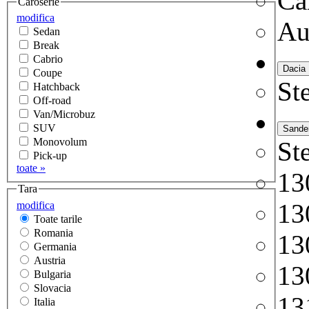
Ca
Caroserie
modifica
Au
Sedan
Break
Cabrio
Coupe
Ste
Hatchback
Off-road
Van/Microbuz
SUV
Monovolum
Ste
Pick-up
toate »
13
Tara
13
modifica
Toate tarile
Romania
13
Germania
Austria
13
Bulgaria
Slovacia
13
Italia