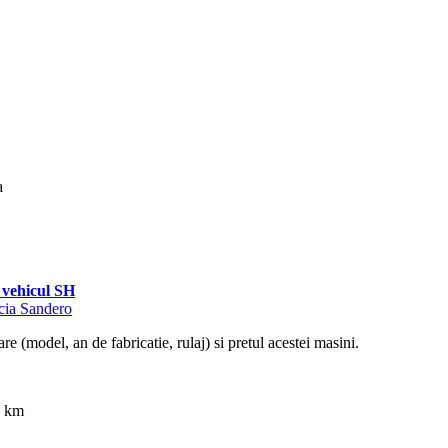
a
vehicul SH
acia Sandero
re (model, an de fabricatie, rulaj) si pretul acestei masini.
0 km