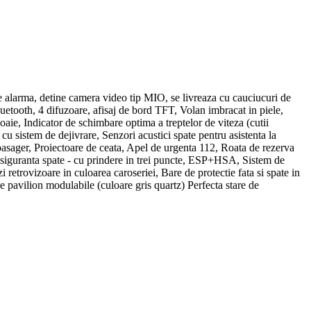
alarma, detine camera video tip MIO, se livreaza cu cauciucuri de
Bluetooth, 4 difuzoare, afisaj de bord TFT, Volan imbracat in piele,
aie, Indicator de schimbare optima a treptelor de viteza (cutii
 cu sistem de dejivrare, Senzori acustici spate pentru asistenta la
 pasager, Proiectoare de ceata, Apel de urgenta 112, Roata de rezerva
e siguranta spate - cu prindere in trei puncte, ESP+HSA, Sistem de
 retrovizoare in culoarea caroseriei, Bare de protectie fata si spate in
pavilion modulabile (culoare gris quartz) Perfecta stare de