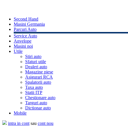
Second Hand
Masini Germania
Parcuri Auto
Service Auto
Anvelope
Masini noi
Utile
Stiri auto
Sfaturi utile
Dealeri auto
Magazine piese
Asigurari RCA
Spalatorii auto
Taxa auto
Statii ITP
Chestionare auto
Targuri auto
Dictionar auto
Mobile
intra in cont
sau
cont nou