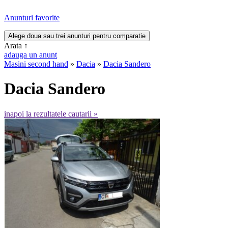
Anunturi favorite
Arata
↑
adauga un anunt
Masini second hand
»
Dacia
»
Dacia Sandero
Dacia Sandero
inapoi la rezultatele cautarii »