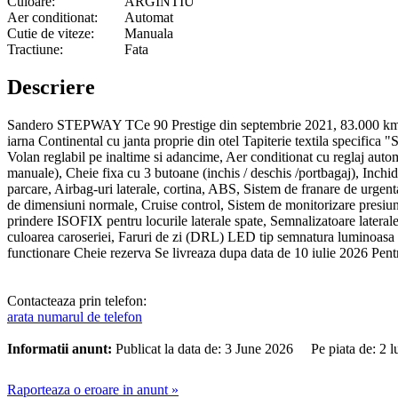
Culoare:
ARGINTIU
Aer conditionat:
Automat
Cutie de viteze:
Manuala
Tractiune:
Fata
Descriere
Sandero STEPWAY TCe 90 Prestige din septembrie 2021, 83.000 km, prim
iarna Continental cu janta proprie din otel Tapiterie textila specifica 
Volan reglabil pe inaltime si adancime, Aer conditionat cu reglaj auto
manuale), Cheie fixa cu 3 butoane (inchis / deschis /portbagaj), Inchider
parcare, Airbag-uri laterale, cortina, ABS, Sistem de franare de urgent
de dimensiuni normale, Cruise control, Sistem de monitorizare presiune
prindere ISOFIX pentru locurile laterale spate, Semnalizatoare laterale 
culoarea caroseriei, Faruri de zi (DRL) LED tip semnatura luminoasa 
functionare Cheie rezerva Se livreaza dupa data de 10 iulie 2026 Pentr
Contacteaza prin telefon:
arata numarul de telefon
Informatii anunt:
Publicat la data de: 3 June 2026 Pe piata de: 2
Raporteaza o eroare in anunt »