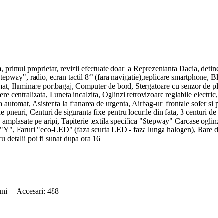
ul proprietar, revizii efectuate doar la Reprezentanta Dacia, detine 
"Stepway", radio, ecran tactil 8‘’ (fara navigatie),replicare smartphone, 
mat, Iluminare portbagaj, Computer de bord, Stergatoare cu senzor de plo
e centralizata, Luneta incalzita, Oglinzi retrovizoare reglabile electric,
a automat, Asistenta la franarea de urgenta, Airbag-uri frontale sofer si
 pneuri, Centuri de siguranta fixe pentru locurile din fata, 3 centuri d
amplasate pe aripi, Tapiterie textila specifica "Stepway" Carcase oglinzi
"Y", Faruri "eco-LED" (faza scurta LED - faza lunga halogen), Bare de 
u detalii pot fi sunat dupa ora 16
 luni Accesari: 488