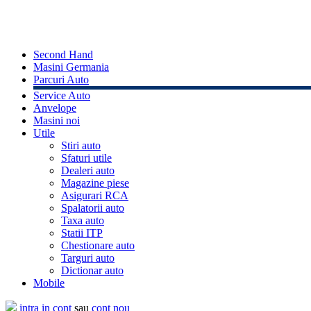
Second Hand
Masini Germania
Parcuri Auto
Service Auto
Anvelope
Masini noi
Utile
Stiri auto
Sfaturi utile
Dealeri auto
Magazine piese
Asigurari RCA
Spalatorii auto
Taxa auto
Statii ITP
Chestionare auto
Targuri auto
Dictionar auto
Mobile
intra in cont
sau
cont nou