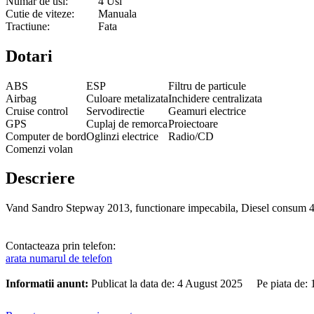
Numar de usi:
4 Usi
Cutie de viteze:
Manuala
Tractiune:
Fata
Dotari
ABS
ESP
Filtru de particule
Airbag
Culoare metalizata
Inchidere centralizata
Cruise control
Servodirectie
Geamuri electrice
GPS
Cuplaj de remorca
Proiectoare
Computer de bord
Oglinzi electrice
Radio/CD
Comenzi volan
Descriere
Vand Sandro Stepway 2013, functionare impecabila, Diesel consum 4,7l/1
Contacteaza prin telefon:
arata numarul de telefon
Informatii anunt:
Publicat la data de: 4 August 2025 Pe piata de: