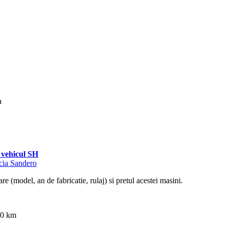
a
vehicul SH
acia Sandero
re (model, an de fabricatie, rulaj) si pretul acestei masini.
00 km