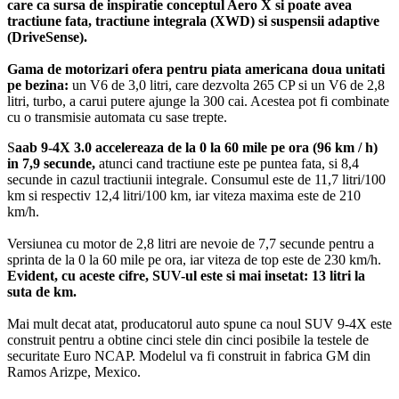
care ca sursa de inspiratie conceptul Aero X si poate avea
tractiune fata, tractiune integrala (XWD) si suspensii adaptive
(DriveSense).
Gama de motorizari ofera pentru piata americana doua unitati
pe bezina:
un V6 de 3,0 litri, care dezvolta 265 CP si un V6 de 2,8
litri, turbo, a carui putere ajunge la 300 cai. Acestea pot fi combinate
cu o transmisie automata cu sase trepte.
S
aab 9-4X 3.0 accelereaza de la 0 la 60 mile pe ora (96 km / h)
in 7,9 secunde,
atunci cand tractiune este pe puntea fata, si 8,4
secunde in cazul tractiunii integrale. Consumul este de 11,7 litri/100
km si respectiv 12,4 litri/100 km, iar viteza maxima este de 210
km/h.
Versiunea cu motor de 2,8 litri are nevoie de 7,7 secunde pentru a
sprinta de la 0 la 60 mile pe ora, iar viteza de top este de 230 km/h.
Evident, cu aceste cifre, SUV-ul este si mai insetat: 13 litri la
suta de km.
Mai mult decat atat, producatorul auto spune ca noul SUV 9-4X este
construit pentru a obtine cinci stele din cinci posibile la testele de
securitate Euro NCAP. Modelul va fi construit in fabrica GM din
Ramos Arizpe, Mexico.