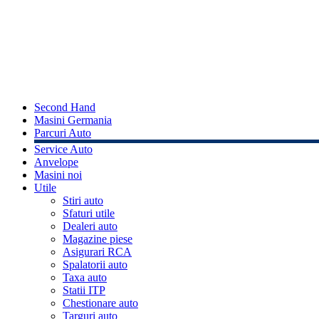
Second Hand
Masini Germania
Parcuri Auto
Service Auto
Anvelope
Masini noi
Utile
Stiri auto
Sfaturi utile
Dealeri auto
Magazine piese
Asigurari RCA
Spalatorii auto
Taxa auto
Statii ITP
Chestionare auto
Targuri auto