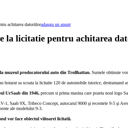
tru achitarea datoriilor
adauga un anunt
la licitatie pentru achitarea dat
e la muzeul producatorului auto din Trollhattan.
Sumele obtinute vor f
u hotarat sa scoata la licitatie 120 de automobile istorice, destramand a
ipul UrSaab din 1946,
precum si prima masina care poarta noul logo Sa
0 EV-1, Saab 9X, Tribeco Concept, autocarul 9000 şi recentele 9-5 şi A
nente ale modelului 9-3.
 vor face obiectul viitoarei licitatii.