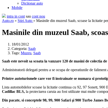
Dictionar auto
Mobile
intra in cont
sau
cont nou
Auto.ro
»
Stiri Auto
» Masinile din muzeul Saab, scoase la licitatie pen
Masinile din muzeul Saab, scoase 
18/01/2012
Categoria:
Saab
Tags:
Muzeu
,
Saab
Saab este nevoit sa scoata la vanzare 120 de masini de colectia d
Administratorii delegati pentru a se ocupa de operatiunile de faliment a
Printre autoturismele care vor fi instrainate se numara si protot
Lista automobilelor scoase la licitatie continua cu 92, 97 Sonett, 90
Cadillac BLS,
la proiectarea caruia au fost utilizate mai multe compo
Din pacate, si conceptele 98, 99, 900 Safari şi 900 Turbo James Bond