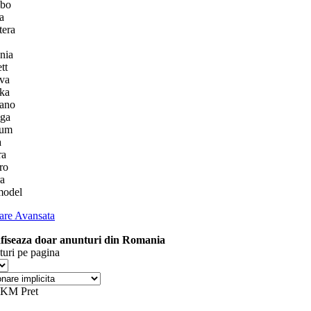
bo
a
tera
gnia
tt
va
ka
ano
ga
num
a
ra
ro
ra
model
are Avansata
afiseaza doar anunturi din Romania
turi pe pagina
KM
Pret