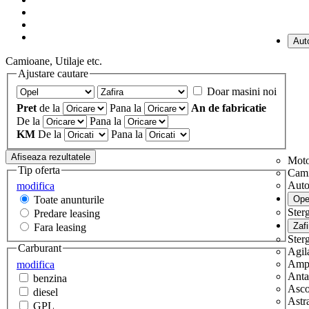
Camioane, Utilaje etc.
Ajustare cautare
Doar masini noi
Pret
de la
Pana la
An de fabricatie
De la
Pana la
KM
De la
Pana la
Moto
Tip oferta
Cam
Aut
modifica
Toate anunturile
Sterg
Predare leasing
Fara leasing
Sterg
Carburant
Agil
Amp
modifica
Anta
benzina
Asc
diesel
Astr
GPL