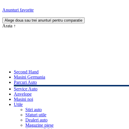
Anunturi favorite
Arata
↑
Second Hand
Masini Germania
Parcuri Auto
Service Auto
Anvelope
Masini noi
Utile
Stiri auto
Sfaturi utile
Dealeri auto
Magazine piese