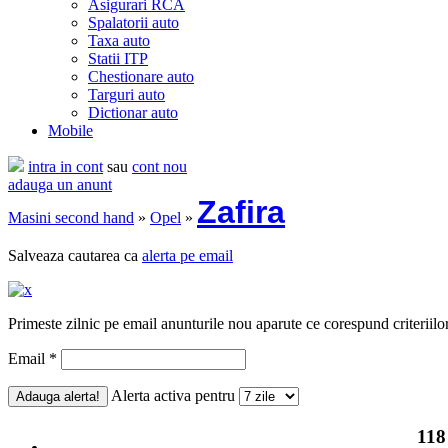
Asigurari RCA
Spalatorii auto
Taxa auto
Statii ITP
Chestionare auto
Targuri auto
Dictionar auto
Mobile
intra in cont
sau
cont nou
adauga un anunt
Zafira
Masini second hand
»
Opel
»
Salveaza cautarea ca
alerta pe email
Primeste zilnic pe email anunturile nou aparute ce corespund criteriilo
Email *
Alerta activa pentru
118