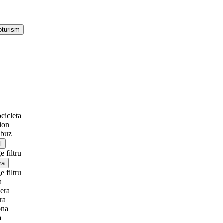
cicleta
ion
obuz
e filtru
e filtru
a
era
ra
ona
a