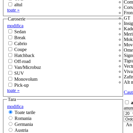
Com
altul
Cors
toate »
Fron
GT
Caroserie
Insi
modifica
Kade
Sedan
Meri
Break
Mok
Cabrio
Mov
Coupe
Ome
Hatchback
Sig
Tigr
Off-road
Vect
Van/Microbuz
Viva
SUV
Zafi
Monovolum
Alt 
Pick-up
toate »
Caut
Tara
modifica
anun
Toate tarile
Romania
Germania
An
Austria