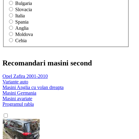
Bulgaria
Slovacia
Italia
Spania
Anglia
Moldova
Cehia
Recomandari masini second
Opel Zafira 2001-2010
Variante auto
Masini Anglia cu volan dreapta
Masini Germania
Masini avariate
Programul rabla