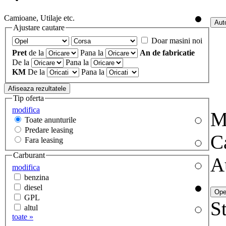
Camioane, Utilaje etc.
Ajustare cautare
Doar masini noi
Pret
de la
Pana la
An de fabricatie
De la
Pana la
KM
De la
Pana la
Tip oferta
modifica
M
Toate anunturile
Predare leasing
C
Fara leasing
Carburant
A
modifica
benzina
diesel
GPL
St
altul
toate »