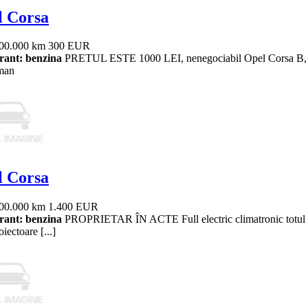
l Corsa
00.000 km
300 EUR
ant: benzina
PRETUL ESTE 1000 LEI, nenegociabil Opel Corsa B, fab
man
l Corsa
00.000 km
1.400 EUR
ant: benzina
PROPRIETAR ÎN ACTE Full electric climatronic totul fu
oiectoare [...]