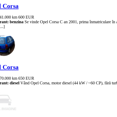
l Corsa
41.000 km
600 EUR
ant: benzina
Se vinde Opel Corsa C an 2001, prima înmatriculare în a
...]
l Corsa
70.000 km
650 EUR
ant: diesel
Vând Opel Corsa, motor diesel (44 kW / ~60 CP), fără turbo, 