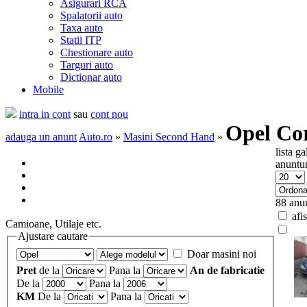
Asigurari RCA
Spalatorii auto
Taxa auto
Statii ITP
Chestionare auto
Targuri auto
Dictionar auto
Mobile
intra in cont
sau
cont nou
Opel Co
adauga un anunt
Auto.ro
»
Masini Second Hand
»
lista
ga
anuntur
88 anun
afis
Camioane, Utilaje etc.
Ajustare cautare
Doar masini noi
Pret
de la
Pana la
An de fabricatie
De la
Pana la
KM
De la
Pana la