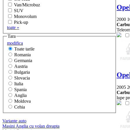
Van/Microbuz
Ope
SUV
Monovolum
2000
1
Pick-up
Carbur
toate »
Teleor
Tara
modifica
Toate tarile
Romania
Germania
Austria
Bulgaria
Ope
Slovacia
Italia
2005
2
Spania
Carbur
Anglia
lupe pr
Moldova
Cehia
Variante auto
Masini Anglia cu volan dreapta