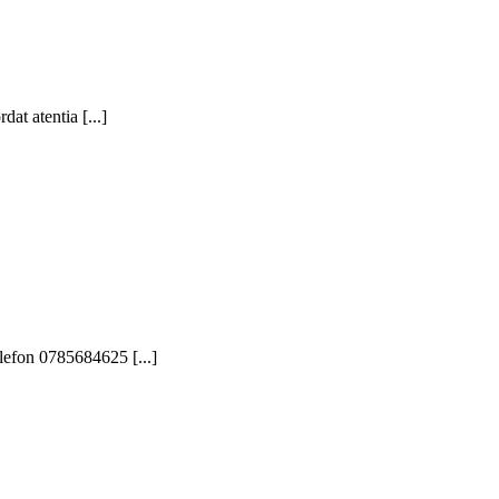
at atentia [...]
elefon 0785684625 [...]