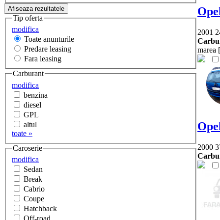
Ope
Tip oferta
modifica
2001
2
Toate anunturile
Carbur
Predare leasing
marea [
Fara leasing
Carburant
modifica
benzina
diesel
GPL
Ope
altul
toate »
2000
3
Caroserie
Carbur
modifica
Sedan
Break
Cabrio
Coupe
Hatchback
Off-road