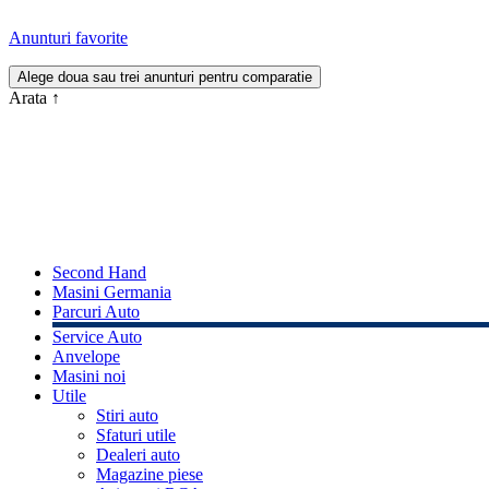
Anunturi favorite
Arata
↑
Second Hand
Masini Germania
Parcuri Auto
Service Auto
Anvelope
Masini noi
Utile
Stiri auto
Sfaturi utile
Dealeri auto
Magazine piese