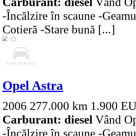
Carburant: diesel
Vând Ope
-Încălzire în scaune -Geamur
Cotieră -Stare bună [...]
Opel Astra
2006
277.000 km
1.900 E
Carburant: diesel
Vând Ope
-Încălzire în scaune -Geamur