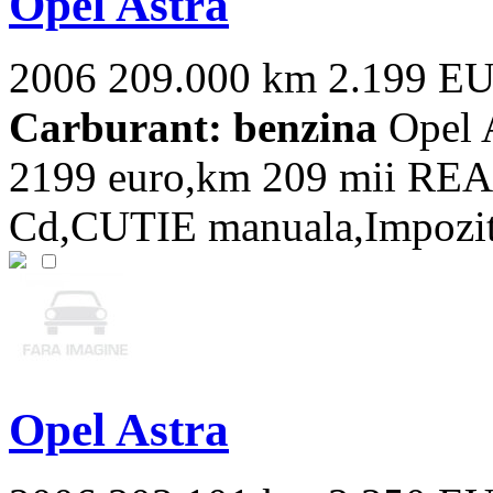
Opel Astra
2006
209.000 km
2.199 E
Carburant: benzina
Opel A
2199 euro,km 209 mii REA
Cd,CUTIE manuala,Impozit a
Opel Astra