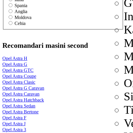
G
Spania
Anglia
I
Moldova
Cehia
K
M
Recomandari masini second
M
Opel Astra H
Opel Astra G
M
Opel Astra GTC
Opel Astra Coupe
O
Opel Astra Clasic
Opel Astra G Caravan
S
Opel Astra Caravan
Opel Astra Hatchback
Opel Astra Sedan
T
Opel Astra Bertone
Opel Astra F
V
Opel Astra J
Opel Astra 3