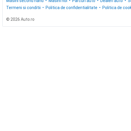
Masini second hand
Masini noi
Parcuri auto
Dealeri auto
S
Termeni si conditii
Politica de confidentialitate
Politica de cook
© 2026 Auto.ro