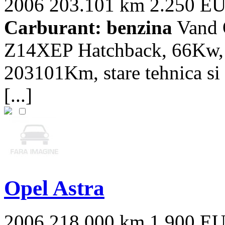
2006
203.101 km
2.250 E
Carburant: benzina
Vand O
Z14XEP Hatchback, 66Kw, 9
203101Km, stare tehnica si 
[...]
Opel Astra
2006
218.000 km
1.900 E