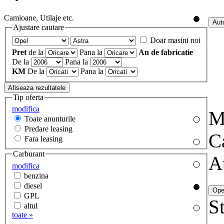
Camioane, Utilaje etc.
Ajustare cautare
Doar masini noi
Pret
de la
Pana la
An de fabricatie
De la
Pana la
KM
De la
Pana la
Tip oferta
modifica
M
Toate anunturile
Predare leasing
C
Fara leasing
Carburant
A
modifica
benzina
diesel
GPL
St
altul
toate »