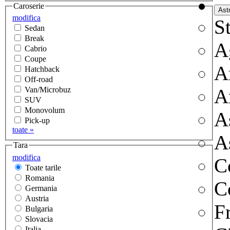
Caroserie
modifica
St
Sedan
Break
A
Cabrio
Coupe
A
Hatchback
Off-road
Van/Microbuz
A
SUV
Monovolum
A
Pick-up
toate »
A
Tara
modifica
C
Toate tarile
Romania
C
Germania
Austria
F
Bulgaria
Slovacia
Italia