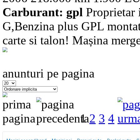
Carburant: gpl
Proprietar 
G,Benzina plus GPL montata
carte si talon! Mașina merge 
anunturi pe pagina
1
2
3
4