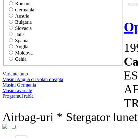
Romania
Germania
Austria
Bulgaria
Op
Slovacia
Italia
Spania
19
Anglia
Moldova
Ca
Cehia
ES
Variante auto
Masini Anglia cu volan dreapta
Masini Germania
AB
Masini avariate
Programul rabla
TR
Airbag-uri * Stergator luneta