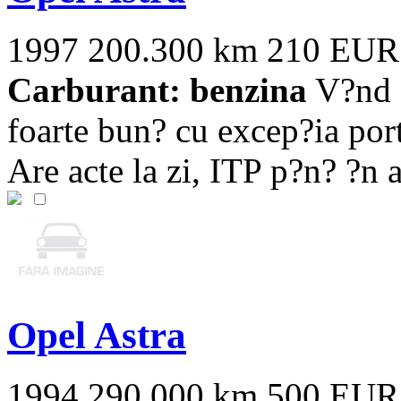
1997
200.300 km
210 EUR
Carburant: benzina
V?nd O
foarte bun? cu excep?ia por
Are acte la zi, ITP p?n? ?n a
Opel Astra
1994
290.000 km
500 EUR