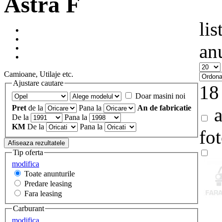
Astra F
lis
an
Camioane, Utilaje etc.
Ajustare cautare
18
Doar masini noi
Pret
de la
Pana la
An de fabricatie
a
De la
Pana la
KM
De la
Pana la
fo
Tip oferta
modifica
Toate anunturile
Predare leasing
Fara leasing
Carburant
modifica