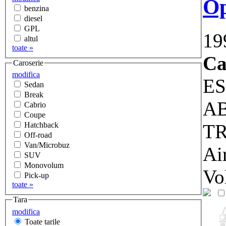
Op
benzina
diesel
GPL
19
altul
toate »
Ca
Caroserie
modifica
ES
Sedan
Break
AB
Cabrio
Coupe
TR
Hatchback
Off-road
Van/Microbuz
Ai
SUV
Monovolum
Vol
Pick-up
toate »
Tara
modifica
Toate tarile