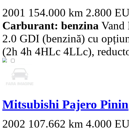
2001
154.000 km
2.800 E
Carburant: benzina
Vand M
2.0 GDI (benzină) cu opț
(2h 4h 4HLc 4LLc), reductor 
Mitsubishi Pajero Pinin
2002
107.662 km
4.000 E