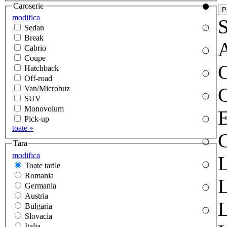
Caroserie
modifica
S
Sedan
Break
Cabrio
Coupe
Hatchback
Off-road
Van/Microbuz
C
SUV
Monovolum
E
Pick-up
toate »
G
Tara
modifica
Toate tarile
Romania
L
Germania
Austria
L
Bulgaria
Slovacia
Italia