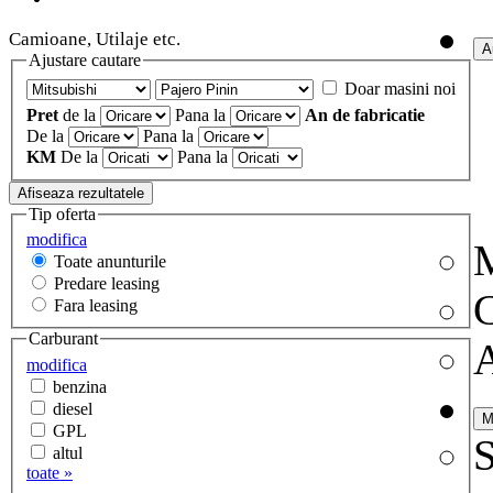
Camioane, Utilaje etc.
Ajustare cautare
Doar masini noi
Pret
de la
Pana la
An de fabricatie
De la
Pana la
KM
De la
Pana la
Tip oferta
modifica
M
Toate anunturile
Predare leasing
Fara leasing
Carburant
modifica
benzina
diesel
GPL
S
altul
toate »