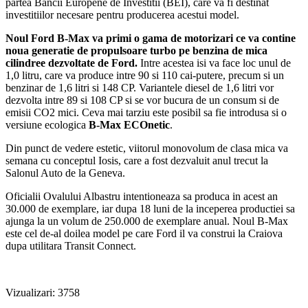
partea Bancii Europene de Investitii (BEI), care va fi destinat
investitiilor necesare pentru producerea acestui model.
Noul Ford B-Max va primi o gama de motorizari ce va contine
noua generatie de propulsoare turbo pe benzina de mica
cilindree dezvoltate de Ford.
Intre acestea isi va face loc unul de
1,0 litru, care va produce intre 90 si 110 cai-putere, precum si un
benzinar de 1,6 litri si 148 CP. Variantele diesel de 1,6 litri vor
dezvolta intre 89 si 108 CP si se vor bucura de un consum si de
emisii CO2 mici. Ceva mai tarziu este posibil sa fie introdusa si o
versiune ecologica
B-Max ECOnetic
.
Din punct de vedere estetic, viitorul monovolum de clasa mica va
semana cu conceptul Iosis, care a fost dezvaluit anul trecut la
Salonul Auto de la Geneva.
Oficialii Ovalului Albastru intentioneaza sa produca in acest an
30.000 de exemplare, iar dupa 18 luni de la inceperea productiei sa
ajunga la un volum de 250.000 de exemplare anual. Noul B-Max
este cel de-al doilea model pe care Ford il va construi la Craiova
dupa utilitara Transit Connect.
Vizualizari: 3758