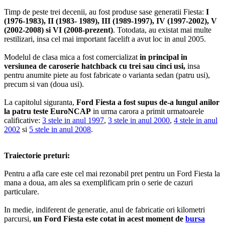
Timp de peste trei decenii, au fost produse sase generatii Fiesta:
I
(1976-1983), II (1983- 1989), III (1989-1997), IV (1997-2002), V
(2002-2008) si VI (2008-prezent)
. Totodata, au existat mai multe
restilizari, insa cel mai important facelift a avut loc in anul 2005.
Modelul de clasa mica a fost comercializat
in principal in
versiunea de caroserie hatchback cu trei sau cinci usi,
insa
pentru anumite piete au fost fabricate o varianta sedan (patru usi),
precum si van (doua usi).
La capitolul siguranta,
Ford Fiesta a fost supus de-a lungul anilor
la patru teste EuroNCAP
in urma carora a primit urmatoarele
calificative:
3 stele in anul 1997
,
3 stele in anul 2000
,
4 stele in anul
2002
si
5 stele in anul 2008
.
Traiectorie preturi:
Pentru a afla care este cel mai rezonabil pret pentru un Ford Fiesta la
mana a doua, am ales sa exemplificam prin o serie de cazuri
particulare.
In medie, indiferent de generatie, anul de fabricatie ori kilometri
parcursi,
un Ford Fiesta este cotat in acest moment de
bursa