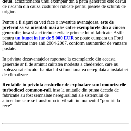
doua,
achizitionarea unui exemplar din a patra generatie este destul
de riscanta din cauza costurilor ridicate pentru piesele de schimb de
origine.
Pentru a fi siguri ca veti face o investitie avantajoasa,
este de
preferat sa va orientati mai ales catre exemplarele din a cincea
generatie
, insa si aici trebuie evitate primele loturi fabricate. Astfel
pentru
un buget in jur de 5.000 EUR
se poate cumpara un Ford
Fiesta fabricat intre anii 2004-2007, conform anunturilor de vanzare
postate.
In privinta dezavantajelor raportate la exemplarele din aceasta
generatie ar fi de amintit calitatea modesta a chederelor, care nu
izoleaza satisfacator habitaclul si functionarea neregulata a instalatiei
de climatizare.
Rentabile in privinta costurilor de exploatare sunt motorizarile
turbodiesel common-rail
, insa la unitatile din prima decada de
fabricatie au fost semnalate nereguralitati ale sistemului de
alimentare care se transforma in vibratii in momentul "pornirii la
rece".