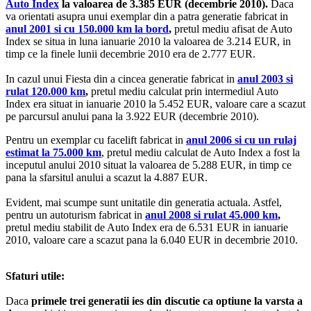
Auto Index
la valoarea de 3.385 EUR (decembrie 2010).
Daca
va orientati asupra unui exemplar din a patra generatie fabricat in
anul 2001 si cu 150.000 km la bord
,
pretul mediu afisat de Auto
Index se situa in luna ianuarie 2010 la valoarea de 3.214 EUR, in
timp ce la finele lunii decembrie 2010 era de 2.777 EUR.
In cazul unui Fiesta din a cincea generatie fabricat in
anul 2003 si
rulat 120.000 km
,
pretul mediu calculat prin intermediul Auto
Index era situat in ianuarie 2010 la 5.452 EUR, valoare care a scazut
pe parcursul anului pana la 3.922 EUR (decembrie 2010).
Pentru un exemplar cu facelift fabricat in
anul 2006 si cu un rulaj
estimat la 75.000 km
, pretul mediu calculat de Auto Index a fost la
inceputul anului 2010 situat la valoarea de 5.288 EUR, in timp ce
pana la sfarsitul anului a scazut la 4.887 EUR.
Evident, mai scumpe sunt unitatile din generatia actuala. Astfel,
pentru un autoturism fabricat in
anul 2008 si rulat 45.000 km
,
pretul mediu stabilit de Auto Index era de 6.531 EUR in ianuarie
2010, valoare care a scazut pana la 6.040 EUR in decembrie 2010.
Sfaturi utile:
Daca
primele trei generatii ies din discutie ca optiune la varsta a