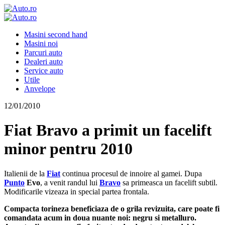
Masini second hand
Masini noi
Parcuri auto
Dealeri auto
Service auto
Utile
Anvelope
12/01/2010
Fiat Bravo a primit un facelift
minor pentru 2010
Italienii de la
Fiat
continua procesul de innoire al gamei. Dupa
Punto
Evo
, a venit randul lui
Bravo
sa primeasca un facelift subtil.
Modificarile vizeaza in special partea frontala.
Compacta torineza beneficiaza de o grila revizuita, care poate fi
comandata acum in doua nuante noi: negru si metalluro.