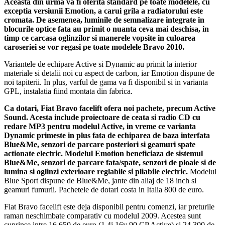
Aceasta din urma va fi oferita standard pe toate modelele, cu
exceptia versiunii Emotion, a carui grila a radiatorului este
cromata. De asemenea, luminile de semnalizare integrate in
blocurile optice fata au primit o nuanta ceva mai deschisa, in
timp ce carcasa oglinzilor si manerele vopsite in culoarea
caroseriei se vor regasi pe toate modelele Bravo 2010.
Variantele de echipare Active si Dynamic au primit la interior
materiale si detalii noi cu aspect de carbon, iar Emotion dispune de
noi tapiterii. In plus, varful de gama va fi disponibil si in varianta
GPL, instalatia fiind montata din fabrica.
Ca dotari, Fiat Bravo facelift ofera noi pachete, precum Active
Sound. Acesta include proiectoare de ceata si radio CD cu
redare MP3 pentru modelul Active, in vreme ce varianta
Dynamic primeste in plus fata de echiparea de baza interfata
Blue&Me, senzori de parcare posteriori si geamuri spate
actionate electric.
Modelul Emotion beneficiaza de sistemul
Blue&Me, senzori de parcare fata/spate, senzori de ploaie si de
lumina si oglinzi exterioare reglabile si pliabile electric.
Modelul
Blue Sport dispune de Blue&Me, jante din aliaj de 18 inch si
geamuri fumurii. Pachetele de dotari costa in Italia 800 de euro.
Fiat Bravo facelift este deja disponibil pentru comenzi, iar preturile
raman neschimbate comparativ cu modelul 2009. Acestea sunt
cuprinse intre 16.650 de euro (1.4i 16v 90 CP Active) si 24.300 de