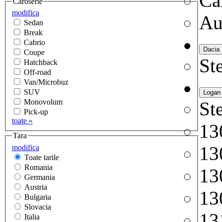
Ca
Caroserie
modifica
Au
Sedan
Break
Cabrio
Coupe
Ste
Hatchback
Off-road
Van/Microbuz
SUV
Monovolum
Ste
Pick-up
toate »
13
Tara
13
modifica
Toate tarile
Romania
13
Germania
Austria
13
Bulgaria
Slovacia
13
Italia