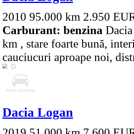
2010
95.000 km
2.950 EU
Carburant: benzina
Dacia 
km , stare foarte bună, inter
cauciucuri aproape noi, distr
Dacia Logan
2019
51.000 km
7.600 EU