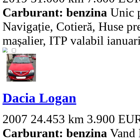
Carburant: benzina
Unic p
Navigație, Cotieră, Huse p
mașalier, ITP valabil ianuari
Dacia Logan
2007
24.453 km
3.900 EU
Carburant: benzina
Vand 