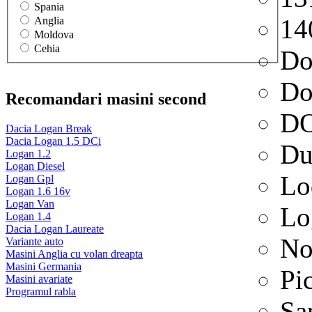
Spania
14
Anglia
Moldova
Cehia
Do
Do
Recomandari masini second
D
Dacia Logan Break
Dacia Logan 1.5 DCi
Du
Logan 1.2
Logan Diesel
Lo
Logan Gpl
Logan 1.6 16v
Logan Van
Lo
Logan 1.4
Dacia Logan Laureate
No
Variante auto
Masini Anglia cu volan dreapta
Masini Germania
Pi
Masini avariate
Programul rabla
Sa