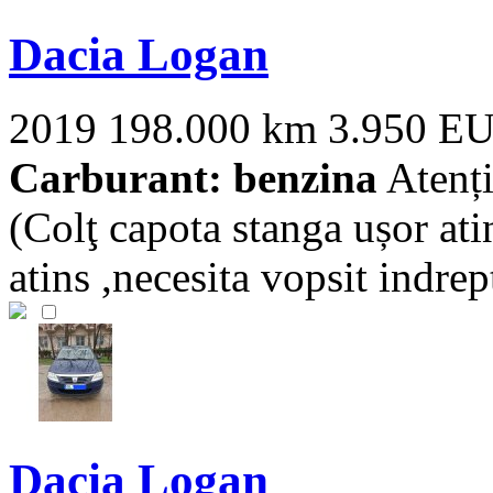
Dacia Logan
2019
198.000 km
3.950 E
Carburant: benzina
Atenți
(Colţ capota stanga ușor ati
atins ,necesita vopsit indrept
Dacia Logan