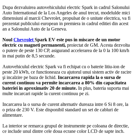
Dupa dezvaluirea autovehiculului electric Spark in cadrul Salonului
Auto International de la Los Angeles de anul trecut, modelulde mici
dimensiuni al marcii Chevrolet, propulsat de o unitate electrica, va fi
prezentat publicului european in premiera in cadrul editiei din acest
an a Salonului Auto de la Geneva.
Noul
Chevrolet
Spark EV este pus in miscare de un motor
electric cu magneti permanenti,
proiectat de GM. Acesta dezvolta
o putere de peste 130 CP, asigurand accelerarea de la 0 la 100 km/h
in mai putin de 8,5 secunde.
Autovehiculul electric Spark va fi echipat cu o baterie litiu-ion de
peste 20 kWh, ce functioneaza cu ajutorul unui sistem activ de racire
şi incalzire pe baza de lichid.
Incarcarea rapida la o sursa de
curent continuu va permite incarcarea a 80% din capacitatea
bateriei in aproximativ 20 de minute.
In plus, bateria suporta mai
multe incarcari rapide la curent continuu pe zi.
Incarcarea la o sursa de curent alternativ dureaza intre 6 Si 8 ore, la
o priza de 230 V. Este disponibil standard un set de cabluri de
alimentare.
La interior se remarca grupul de instrumente pe coloana de directie,
ce include unul dintre cele doua ecrane color LCD de sapte inch.