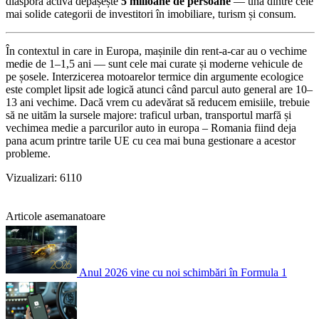
diaspora activă depășește
5 milioane de persoane
— una dintre cele
mai solide categorii de investitori în imobiliare, turism și consum.
În contextul in care in Europa, mașinile din rent-a-car au o vechime
medie de 1–1,5 ani — sunt cele mai curate și moderne vehicule de
pe șosele. Interzicerea motoarelor termice din argumente ecologice
este complet lipsit ade logică atunci când parcul auto general are 10–
13 ani vechime. Dacă vrem cu adevărat să reducem emisiile, trebuie
să ne uităm la sursele majore: traficul urban, transportul marfă și
vechimea medie a parcurilor auto in europa – Romania fiind deja
pana acum printre tarile UE cu cea mai buna gestionare a acestor
probleme.
Vizualizari: 6110
Articole asemanatoare
Anul 2026 vine cu noi schimbări în Formula 1