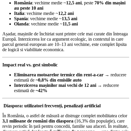
România
: vechime medie ~
12,5 ani
, peste
70% din mașini
au peste 10 ani
Italia
: vechime medie ~
12,2 ani
Spania
: vechime medie ~
13,5 ani
Olanda
: vechime medie ~
11,5 ani
Așadar, mașinile de închiriat sunt printre cele mai curate din întreaga
Europă. Interzicerea lor ca argument ecologic, in contextul in care
parcul general european are 10–13 ani vechime, este complet lipsita
de logică si viabilitate economica.
Impact real vs. gest simbolic
Eliminarea motoarelor termice din rent-a-car
→ reducere
estimată de
~0,8% din emisiile auto
Interzicerea mașinilor mai vechi de 12 ani
→ reducere
estimată de
~42%
Diaspora: utilizatori frecvenți, penalizați artificial
În România, o astfel de măsură ar distruge complet mobilitatea celor
3,1 milioane de români din diaspora
(16,3% din populație), care
revin periodic în țară pentru concedii, familie sau afaceri. În realitate,