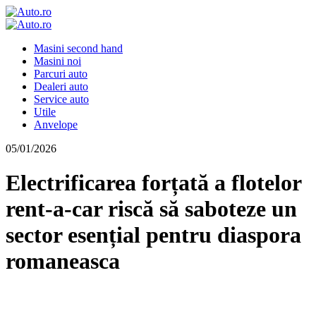
Masini second hand
Masini noi
Parcuri auto
Dealeri auto
Service auto
Utile
Anvelope
05/01/2026
Electrificarea forțată a flotelor
rent-a-car riscă să saboteze un
sector esențial pentru diaspora
romaneasca