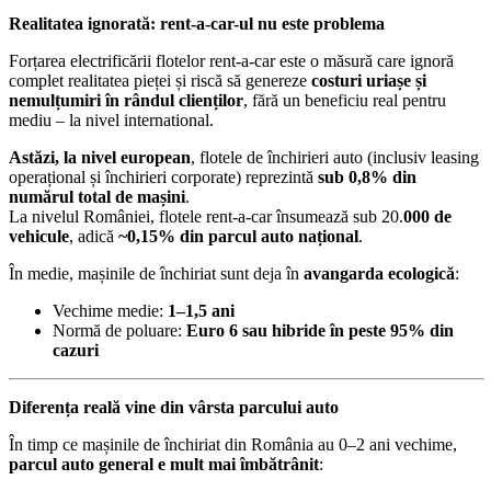
Realitatea ignorată: rent-a-car-ul nu este problema
Forțarea electrificării flotelor rent-a-car este o măsură care ignoră
complet realitatea pieței și riscă să genereze
costuri uriașe și
nemulțumiri în rândul clienților
, fără un beneficiu real pentru
mediu – la nivel international.
Astăzi, la nivel european
, flotele de închirieri auto (inclusiv leasing
operațional și închirieri corporate) reprezintă
sub 0,8% din
numărul total de mașini
.
La nivelul României, flotele rent-a-car însumează sub 20.
000 de
vehicule
, adică
~0,15% din parcul auto național
.
În medie, mașinile de închiriat sunt deja în
avangarda ecologică
:
Vechime medie:
1–1,5 ani
Normă de poluare:
Euro 6 sau hibride în peste 95% din
cazuri
Diferența reală vine din vârsta parcului auto
În timp ce mașinile de închiriat din România au 0–2 ani vechime,
parcul auto general e mult mai îmbătrânit
: