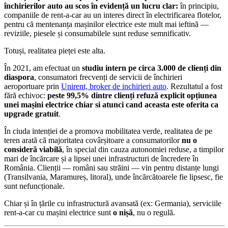
închirierilor auto au scos în evidență un lucru clar:
în principiu,
companiile de rent-a-car au un interes direct în electrificarea flotelor,
pentru că mentenanța mașinilor electrice este mult mai ieftină —
reviziile, piesele și consumabilele sunt reduse semnificativ.
Totuși, realitatea pieței este alta.
În 2021, am efectuat un
studiu intern pe circa 3.000 de clienți din
diaspora
, consumatori frecvenți de servicii de închirieri
aeroportuare prin
Unirent, broker de inchirieri auto
. Rezultatul a fost
fără echivoc:
peste 99,5% dintre clienți refuză explicit opțiunea
unei mașini electrice chiar si atunci cand aceasta este oferita ca
upgrade gratuit
.
În ciuda intenției de a promova mobilitatea verde, realitatea de pe
teren arată că majoritatea covârșitoare a consumatorilor
nu o
consideră viabilă
, în special din cauza autonomiei reduse, a timpilor
mari de încărcare și a lipsei unei infrastructuri de încredere în
România. Clienții — români sau străini — vin pentru distanțe lungi
(Transilvania, Maramureș, litoral), unde încărcătoarele fie lipsesc, fie
sunt nefuncționale.
Chiar și în țările cu infrastructură avansată (ex: Germania), serviciile
rent-a-car cu mașini electrice sunt
o nișă
, nu o regulă.