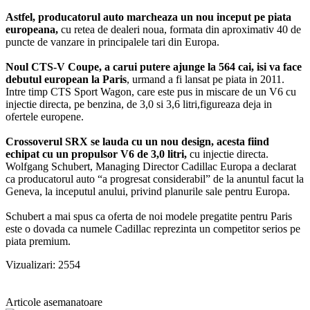
Astfel, producatorul auto marcheaza un nou inceput pe piata
europeana,
cu retea de dealeri noua, formata din aproximativ 40 de
puncte de vanzare in principalele tari din Europa.
Noul CTS-V Coupe, a carui putere ajunge la 564 cai, isi va face
debutul european la Paris
, urmand a fi lansat pe piata in 2011.
Intre timp CTS Sport Wagon, care este pus in miscare de un V6 cu
injectie directa, pe benzina, de 3,0 si 3,6 litri,figureaza deja in
ofertele europene.
Crossoverul SRX se lauda cu un nou design, acesta fiind
echipat cu un propulsor V6 de 3,0 litri,
cu injectie directa.
Wolfgang Schubert, Managing Director Cadillac Europa a declarat
ca producatorul auto “a progresat considerabil” de la anuntul facut la
Geneva, la inceputul anului, privind planurile sale pentru Europa.
Schubert a mai spus ca oferta de noi modele pregatite pentru Paris
este o dovada ca numele Cadillac reprezinta un competitor serios pe
piata premium.
Vizualizari: 2554
Articole asemanatoare