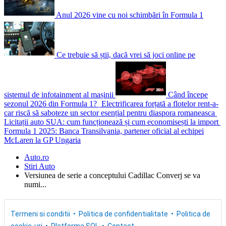
Anul 2026 vine cu noi schimbări în Formula 1
Ce trebuie să știi, dacă vrei să joci online pe
sistemul de infotainment al mașinii
Când începe
sezonul 2026 din Formula 1?
Electrificarea forțată a flotelor rent-a-
car riscă să saboteze un sector esențial pentru diaspora romaneasca
Licitații auto SUA: cum funcționează și cum economisești la import
Formula 1 2025: Banca Transilvania, partener oficial al echipei
McLaren la GP Ungaria
Auto.ro
Stiri Auto
Versiunea de serie a conceptului Cadillac Converj se va
numi...
Termeni si conditii
Politica de confidentialitate
Politica de
cookie-uri
Platforma SOL
Contact