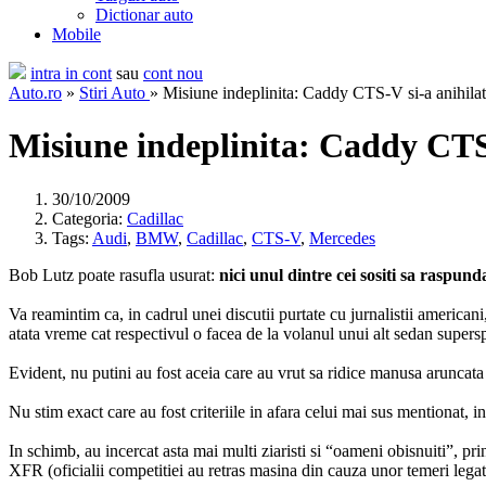
Dictionar auto
Mobile
intra in cont
sau
cont nou
Auto.ro
»
Stiri Auto
» Misiune indeplinita: Caddy CTS-V si-a anihil
Misiune indeplinita: Caddy CTS
30/10/2009
Categoria:
Cadillac
Tags:
Audi
,
BMW
,
Cadillac
,
CTS-V
,
Mercedes
Bob Lutz poate rasufla usurat:
nici unul dintre cei sositi sa raspun
Va reamintim ca, in cadrul unei discutii purtate cu jurnalistii americani
atata vreme cat respectivul o facea de la volanul unui alt sedan supersp
Evident, nu putini au fost aceia care au vrut sa ridice manusa aruncata 
Nu stim exact care au fost criteriile in afara celui mai sus mentionat, 
In schimb, au incercat asta mai multi ziaristi si “oameni obisnuiti”, p
XFR (oficialii competitiei au retras masina din cauza unor temeri lega