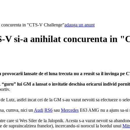
at concurenta in "CTS-V Challenge"
adauga un anunt
-V si-a anihilat concurenta in 
da provocarii lansate de el luna trecuta nu a reusit sa il invinga pe
,
“guru” lui GM a lansat o invitatie deschisa oricarui individ porni
ortiv.
de Lutz, astfel incat cei de la GM s-au vazut nevoiti sa efectueze o selec
insa, cumva, nici un
Audi
RS6
sau
Mercedes
E63 AMG nu a ajuns sa-si m
rintre care si Wes Siler de la Jalopnik. Acesta s-a vazut nevoit sa aband
te de supraincalzirea franelor), incercandu-si norocul la bordul unui
Mit