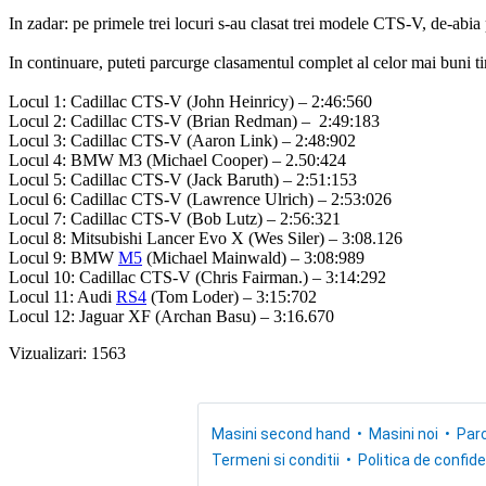
In zadar: pe primele trei locuri s-au clasat trei modele CTS-V, de-abia
In continuare, puteti parcurge clasamentul complet al celor mai buni ti
Locul 1: Cadillac CTS-V (John Heinricy) – 2:46:560
Locul 2: Cadillac CTS-V (Brian Redman) – 2:49:183
Locul 3: Cadillac CTS-V (Aaron Link) – 2:48:902
Locul 4: BMW M3 (Michael Cooper) – 2.50:424
Locul 5: Cadillac CTS-V (Jack Baruth) – 2:51:153
Locul 6: Cadillac CTS-V (Lawrence Ulrich) – 2:53:026
Locul 7: Cadillac CTS-V (Bob Lutz) – 2:56:321
Locul 8: Mitsubishi Lancer Evo X (Wes Siler) – 3:08.126
Locul 9: BMW
M5
(Michael Mainwald) – 3:08:989
Locul 10: Cadillac CTS-V (Chris Fairman.) – 3:14:292
Locul 11: Audi
RS4
(Tom Loder) – 3:15:702
Locul 12: Jaguar XF (Archan Basu) – 3:16.670
Vizualizari: 1563
Masini second hand
Masini noi
Parc
Termeni si conditii
Politica de confide