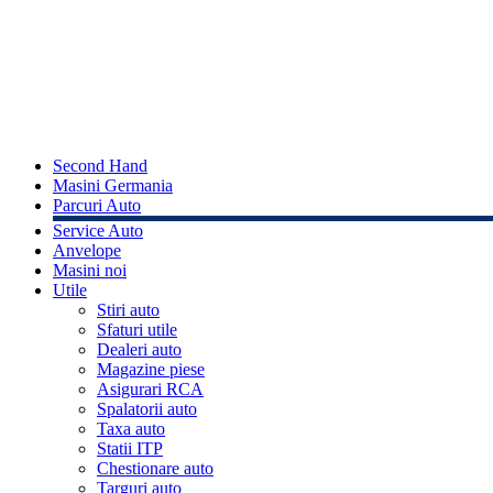
Second Hand
Masini Germania
Parcuri Auto
Service Auto
Anvelope
Masini noi
Utile
Stiri auto
Sfaturi utile
Dealeri auto
Magazine piese
Asigurari RCA
Spalatorii auto
Taxa auto
Statii ITP
Chestionare auto
Targuri auto