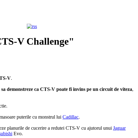
"CTS-V Challenge"
 CTS-V
.
t sa demonstreze ca CTS-V poate fi invins pe un circuit de viteza
,
tie.
asoare puterile cu monstrul lui
Cadillac
.
oneze planurile de cucerire a redutei CTS-V cu ajutorul unui
Jaguar
subishi
Evo.