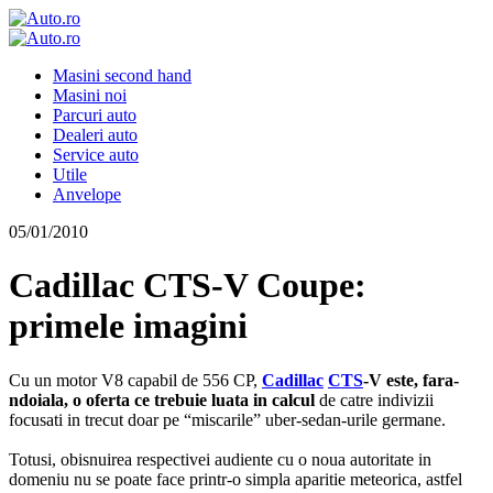
Masini second hand
Masini noi
Parcuri auto
Dealeri auto
Service auto
Utile
Anvelope
05/01/2010
Cadillac CTS-V Coupe:
primele imagini
Cu un motor V8 capabil de 556 CP,
Cadillac
CTS
-V este, fara-
ndoiala, o oferta ce trebuie luata in calcul
de catre indivizii
focusati in trecut doar pe “miscarile” uber-sedan-urile germane.
Totusi, obisnuirea respectivei audiente cu o noua autoritate in
domeniu nu se poate face printr-o simpla aparitie meteorica, astfel