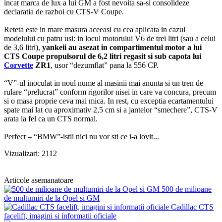
incat marca de lux a lui GM a fost nevoita sa-si consolideze
declaratia de razboi cu CTS-V Coupe.
Reteta este in mare masura aceeasi cu cea aplicata in cazul
modelului cu patru usi: in locul motorului V6 de trei litri (sau a celui
de 3,6 litri),
yankeii au asezat in compartimentul motor a lui
CTS Coupe propulsorul de 6,2 litri regasit si sub capota lui
Corvette
ZR1
, usor “dezumflat” pana la 556 CP.
“V”-ul inoculat in noul nume al masinii mai anunta si un tren de
rulare “prelucrat” conform rigorilor nisei in care va concura, precum
si o masa proprie ceva mai mica. In rest, cu exceptia ecartamentului
spate mai lat cu aproximativ 2,5 cm si a jantelor “smechere”, CTS-V
arata la fel ca un CTS normal.
Perfect – “BMW”-istii nici nu vor sti ce i-a lovit...
Vizualizari: 2112
Articole asemanatoare
500 de milioane
de multumiri de la Opel si GM
Cadillac CTS
facelift, imagini si informatii oficiale