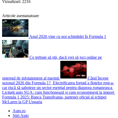
Vizualizari: 2216
Articole asemanatoare
Anul 2026 vine cu noi schimbări în Formula 1
Ce trebuie să știi, dacă vrei să joci online pe
sistemul de infotainment al mașinii
Când începe
sezonul 2026 din Formula 1?
Electrificarea forțată a flotelor rent-a-
car riscă să saboteze un sector esențial pentru diaspora romaneasca
Licitații auto SUA: cum funcționează și cum economisești la import
Formula 1 2025: Banca Transilvania, partener oficial al echipei
McLaren la GP Ungaria
Auto.ro
Stiri Auto