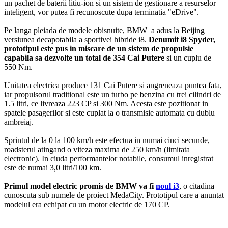
un pachet de baterii litiu-ion si un sistem de gestionare a resurselor
inteligent, vor putea fi recunoscute dupa terminatia "eDrive".
Pe langa pleiada de modele obisnuite, BMW a adus la Beijing
versiunea decapotabila a sportivei hibride i8.
Denumit i8 Spyder,
prototipul este pus in miscare de un sistem de propulsie
capabila sa dezvolte un total de 354 Cai Putere
si un cuplu de
550 Nm.
Unitatea electrica produce 131 Cai Putere si angreneaza puntea fata,
iar propulsorul traditional este un turbo pe benzina cu trei cilindri de
1.5 litri, ce livreaza 223 CP si 300 Nm. Acesta este pozitionat in
spatele pasagerilor si este cuplat la o transmisie automata cu dublu
ambreiaj.
Sprintul de la 0 la 100 km/h este efectua in numai cinci secunde,
roadsterul atingand o viteza maxima de 250 km/h (limitata
electronic). In ciuda performantelor notabile, consumul inregistrat
este de numai 3,0 litri/100 km.
Primul model electric promis de BMW va fi
noul i3
, o citadina
cunoscuta sub numele de proiect MedaCity. Prototipul care a anuntat
modelul era echipat cu un motor electric de 170 CP.