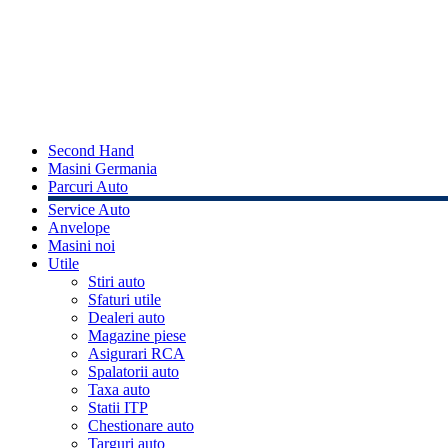
Second Hand
Masini Germania
Parcuri Auto
Service Auto
Anvelope
Masini noi
Utile
Stiri auto
Sfaturi utile
Dealeri auto
Magazine piese
Asigurari RCA
Spalatorii auto
Taxa auto
Statii ITP
Chestionare auto
Targuri auto