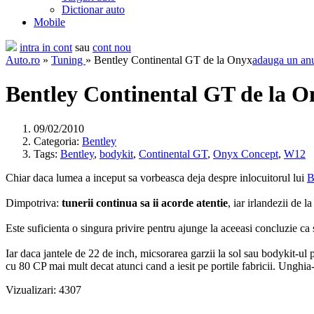
Dictionar auto
Mobile
intra in cont
sau
cont nou
Auto.ro
»
Tuning
» Bentley Continental GT de la Onyx
adauga un an
Bentley Continental GT de la O
09/02/2010
Categoria:
Bentley
Tags:
Bentley
,
bodykit
,
Continental GT
,
Onyx Concept
,
W12
Chiar daca lumea a inceput sa vorbeasca deja despre inlocuitorul lui
B
Dimpotriva:
tunerii continua sa ii acorde atentie
, iar irlandezii de
Este suficienta o singura privire pentru ajunge la aceeasi concluzie ca 
Iar daca jantele de 22 de inch, micsorarea garzii la sol sau bodykit-u
cu 80 CP mai mult decat atunci cand a iesit pe portile fabricii. Unghia-
Vizualizari: 4307