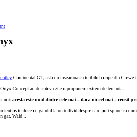
unt
nyx
entley
Continental GT, asta nu inseamna ca teribilul coupe din Crewe in
 la Onyx Concept au de cateva zile o propunere extrem de tentanta.
si noi:
acesta este unul dintre cele mai – daca nu cel mai – reusit
l pretentios te duce cu gandul la un individ despre care poti spune ca nu
n gat, Wald...