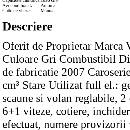
Capacitate cilindrica:
1896 cm³
Aer conditionat:
Automat
Cutie de viteze:
Manuala
Descriere
Oferit de Proprietar Marc
Culoare Gri Combustibil Di
de fabricatie 2007 Caroser
cm³ Stare Utilizat full el.: g
scaune si volan reglabile, 2
6+1 viteze, cotiere, inchide
efectuat, numere provizorii v