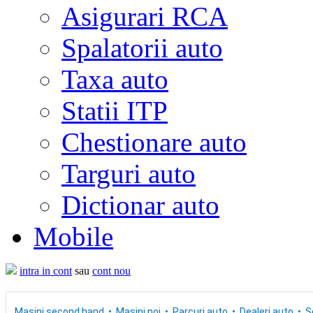
Asigurari RCA
Spalatorii auto
Taxa auto
Statii ITP
Chestionare auto
Targuri auto
Dictionar auto
Mobile
intra in cont
sau
cont nou
Masini second hand
Masini noi
Parcuri auto
Dealeri auto
S