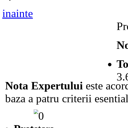
inainte
Pr
No
To
3.
Nota Expertului
este acord
baza a patru criterii esentia