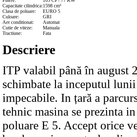
Putere:
105 CP / 77 KW
Capacitate cilindrica:
1598 cm³
Clasa de poluare:
EURO 5
Culoare:
GRI
Aer conditionat:
Automat
Cutie de viteze:
Manuala
Tractiune:
Fata
Descriere
ITP valabil până în august 20
schimbate la inceputul luni
impecabile. In țară a parcur
tehnic masina se prezinta i
poluare E 5. Accept orice ve