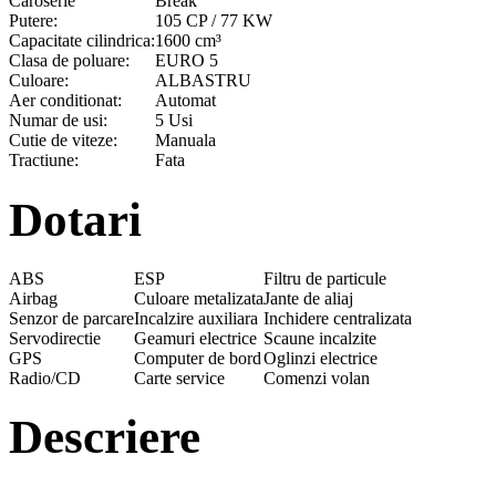
Caroserie
Break
Putere:
105 CP / 77 KW
Capacitate cilindrica:
1600 cm³
Clasa de poluare:
EURO 5
Culoare:
ALBASTRU
Aer conditionat:
Automat
Numar de usi:
5 Usi
Cutie de viteze:
Manuala
Tractiune:
Fata
Dotari
ABS
ESP
Filtru de particule
Airbag
Culoare metalizata
Jante de aliaj
Senzor de parcare
Incalzire auxiliara
Inchidere centralizata
Servodirectie
Geamuri electrice
Scaune incalzite
GPS
Computer de bord
Oglinzi electrice
Radio/CD
Carte service
Comenzi volan
Descriere