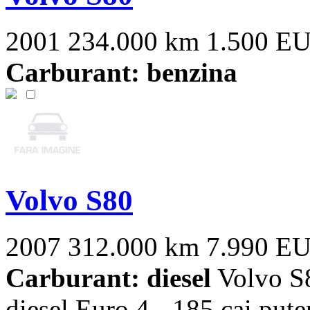
2001
234.000 km
1.500 E
Carburant: benzina
Volvo S80
2007
312.000 km
7.990 E
Carburant: diesel
Volvo S8
diesel Euro 4 - 185 cai put