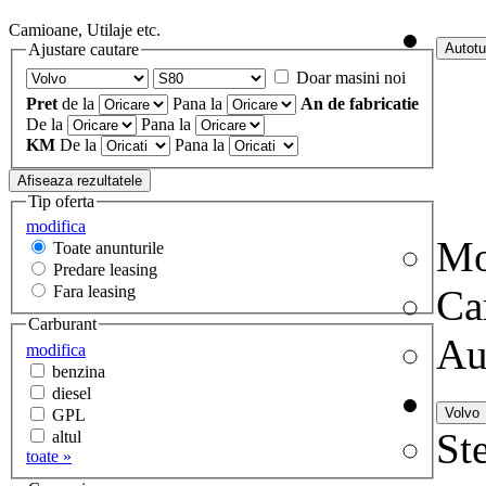
Camioane, Utilaje etc.
Ajustare cautare
Doar masini noi
Pret
de la
Pana la
An de fabricatie
De la
Pana la
KM
De la
Pana la
Tip oferta
modifica
Mo
Toate anunturile
Predare leasing
Fara leasing
Ca
Carburant
Au
modifica
benzina
diesel
GPL
Ste
altul
toate »