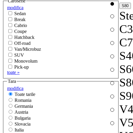
Caroserie
modifica
Ste
Sedan
Break
C3
Cabrio
Coupe
Hatchback
C7
Off-road
Van/Microbuz
S4
SUV
Monovolum
S6
Pick-up
toate »
S8
Tara
modifica
S9
Toate tarile
Romania
V4
Germania
Austria
Bulgaria
V5
Slovacia
Italia