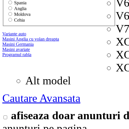
V6
Spania
Anglia
V6
Moldova
Cehia
V7
Variante auto
XC
Masini Anglia cu volan dreapta
Masini Germania
Masini avariate
XC
Programul rabla
XC
Alt model
Cautare Avansata
afiseaza doar anunturi
anunturi pe pagina