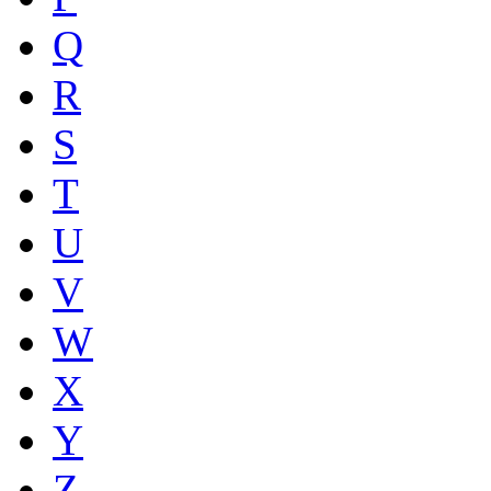
Q
R
S
T
U
V
W
X
Y
Z