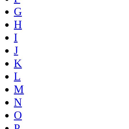
G
H
I
J
K
L
M
N
O
P