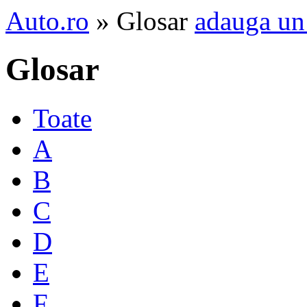
Auto.ro
» Glosar
adauga un
Glosar
Toate
A
B
C
D
E
F