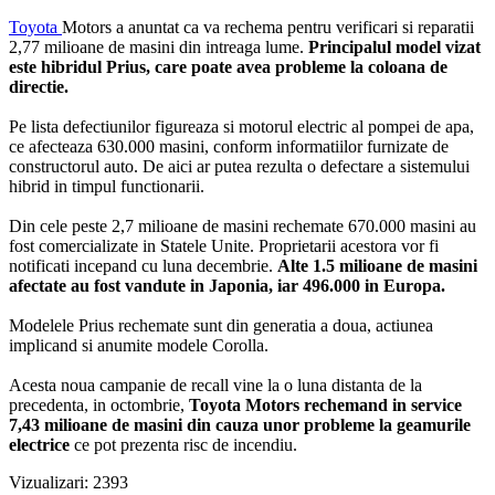
Toyota
Motors a anuntat ca va rechema pentru verificari si reparatii
2,77 milioane de masini din intreaga lume.
Principalul model vizat
este hibridul Prius, care poate avea probleme la coloana de
directie.
Pe lista defectiunilor figureaza si motorul electric al pompei de apa,
ce afecteaza 630.000 masini, conform informatiilor furnizate de
constructorul auto. De aici ar putea rezulta o defectare a sistemului
hibrid in timpul functionarii.
Din cele peste 2,7 milioane de masini rechemate 670.000 masini au
fost comercializate in Statele Unite. Proprietarii acestora vor fi
notificati incepand cu luna decembrie.
Alte 1.5 milioane de masini
afectate au fost vandute in Japonia, iar 496.000 in Europa.
Modelele Prius rechemate sunt din generatia a doua, actiunea
implicand si anumite modele Corolla.
Acesta noua campanie de recall vine la o luna distanta de la
precedenta, in octombrie,
Toyota Motors rechemand in service
7,43 milioane de masini din cauza unor probleme la geamurile
electrice
ce pot prezenta risc de incendiu.
Vizualizari: 2393