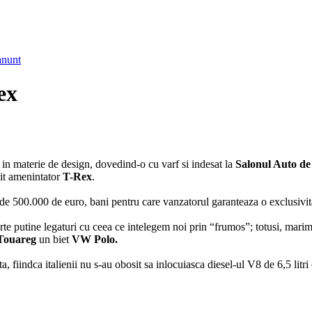
anunt
ex
ra in materie de design, dovedind-o cu varf si indesat la
Salonul Auto de
it amenintator
T-Rex
.
 de 500.000 de euro, bani pentru care vanzatorul garanteaza o exclusivitat
arte putine legaturi cu ceea ce intelegem noi prin “frumos”; totusi, mar
Touareg
un biet
VW Polo.
a, fiindca italienii nu s-au obosit sa inlocuiasca diesel-ul V8 de 6,5 litr