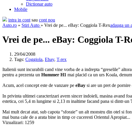
Dictionar auto
Mobile
intra in cont
sau
cont nou
Auto.ro
»
Stiri Auto
» Vrei de pe... eBay: Coggiola T-Rex
adauga un 
Vrei de pe... eBay: Coggiola T-R
29/04/2008
Tags:
Coggiola
,
Ebay
,
T-rex
Italienii sunt incurabili cand vine vorba de a indrepta “greselile” alto
pentru a prezenta un
Hummer H1
mai placid ca un urs Koala, denum
Acum, acel concept este de vanzare pe
eBay
si are un pret de pornire
In privinta ultimei caracterizari avem sincer indoieli, masina avand fo
estetica, cei 5,4 m lungime si 2,13 m inaltime facand pana si dintr-un
Mai mult decat atat, sub capota “sforaie” un alt monstru din otel si font
mai buna cale de a arata bine in timp ce cuceresti Orientul Apropiat...
Vizualizari: 1259