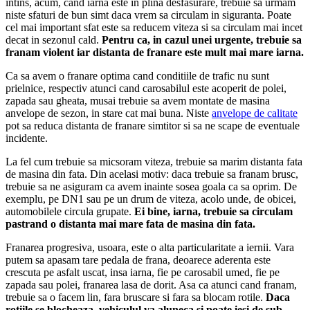
intins, acum, cand iarna este in plina desfasurare, trebuie sa urmam
niste sfaturi de bun simt daca vrem sa circulam in siguranta. Poate
cel mai important sfat este sa reducem viteza si sa circulam mai incet
decat in sezonul cald.
Pentru ca, in cazul unei urgente, trebuie sa
franam violent iar distanta de franare este mult mai mare iarna.
Ca sa avem o franare optima cand conditiile de trafic nu sunt
prielnice, respectiv atunci cand carosabilul este acoperit de polei,
zapada sau gheata, musai trebuie sa avem montate de masina
anvelope de sezon, in stare cat mai buna. Niste
anvelope de calitate
pot sa reduca distanta de franare simtitor si sa ne scape de eventuale
incidente.
La fel cum trebuie sa micsoram viteza, trebuie sa marim distanta fata
de masina din fata. Din acelasi motiv: daca trebuie sa franam brusc,
trebuie sa ne asiguram ca avem inainte sosea goala ca sa oprim. De
exemplu, pe DN1 sau pe un drum de viteza, acolo unde, de obicei,
automobilele circula grupate.
Ei bine, iarna, trebuie sa circulam
pastrand o distanta mai mare fata de masina din fata.
Franarea progresiva, usoara, este o alta particularitate a iernii. Vara
putem sa apasam tare pedala de frana, deoarece aderenta este
crescuta pe asfalt uscat, insa iarna, fie pe carosabil umed, fie pe
zapada sau polei, franarea lasa de dorit. Asa ca atunci cand franam,
trebuie sa o facem lin, fara bruscare si fara sa blocam rotile.
Daca
rotiile se blocheaza, vehiculul va aluneca si poate iesi de sub