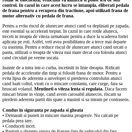
control. In cazul in care acest lucru se intampla, eliberati pedala
de frana pentru a recupera din tractiune, apoi utilizati frana de
motor alternativ cu pedala de frana.
Pentru a evita riscul de alunecare atunci cand va deplasati pe zapada,
este esential sa accelerati treptat. In cazul in care rotile aluneca,
treceti in treapta de viteza urmatoare pentru a duce la scaderea fortei
aplicata pe roti. Astfel, veti avea posibilitatea de a trece mai departe
cu usurinta. Pentru a reduce riscul de alunecare atunci cand urcati o
panta, utilizati o treapta de viteza mai mare decat cea folosita atunci
cand circulati pe vreme uscata.
Inainte de a intra intr-o curba, incetiniti in linie dreapta. Ridicati
pedala de acceleratie din timp si folositi frana de motor. Pentru a
evita lipsa de aderenta a anvelopei si pierderea controlului atunci
cand luati coltul, virati cu o miscare constanta, care curge, fara sa
bruscati volanul.
Mentineti o viteza lenta si regulata.
Daca facem
miscari bruste in viraje, cand avem carosabil alunecos, riscam sa
pierdem aderenta partii din spate a masinii si sa intram pe contrasens.
Condus in siguranta pe zapada si gheata
• Demarati si puneti in miscare masina progresiv. Nu calcati pe
pedala prea tare.
• Conduceti incet.
• Pastrati o distanta sigura de franare fata de vehiculul din fata.