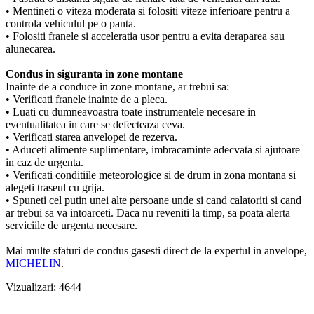
• Mentineti o viteza moderata si folositi viteze inferioare pentru a
controla vehiculul pe o panta.
• Folositi franele si acceleratia usor pentru a evita deraparea sau
alunecarea.
Condus in siguranta in zone montane
Inainte de a conduce in zone montane, ar trebui sa:
• Verificati franele inainte de a pleca.
• Luati cu dumneavoastra toate instrumentele necesare in
eventualitatea in care se defecteaza ceva.
• Verificati starea anvelopei de rezerva.
• Aduceti alimente suplimentare, imbracaminte adecvata si ajutoare
in caz de urgenta.
• Verificati conditiile meteorologice si de drum in zona montana si
alegeti traseul cu grija.
• Spuneti cel putin unei alte persoane unde si cand calatoriti si cand
ar trebui sa va intoarceti. Daca nu reveniti la timp, sa poata alerta
serviciile de urgenta necesare.
Mai multe sfaturi de condus gasesti direct de la expertul in anvelope,
MICHELIN
.
Vizualizari: 4644