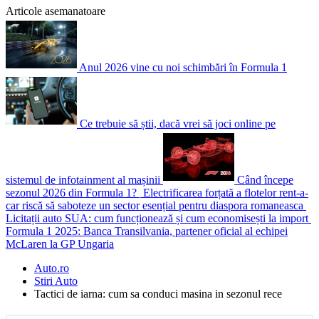
Articole asemanatoare
Anul 2026 vine cu noi schimbări în Formula 1
Ce trebuie să știi, dacă vrei să joci online pe
sistemul de infotainment al mașinii
Când începe
sezonul 2026 din Formula 1?
Electrificarea forțată a flotelor rent-a-
car riscă să saboteze un sector esențial pentru diaspora romaneasca
Licitații auto SUA: cum funcționează și cum economisești la import
Formula 1 2025: Banca Transilvania, partener oficial al echipei
McLaren la GP Ungaria
Auto.ro
Stiri Auto
Tactici de iarna: cum sa conduci masina in sezonul rece