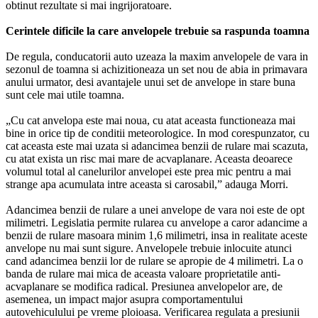
obtinut rezultate si mai ingrijoratoare.
Cerintele dificile la care anvelopele trebuie sa raspunda toamna
De regula, conducatorii auto uzeaza la maxim anvelopele de vara in
sezonul de toamna si achizitioneaza un set nou de abia in primavara
anului urmator, desi avantajele unui set de anvelope in stare buna
sunt cele mai utile toamna.
„Cu cat anvelopa este mai noua, cu atat aceasta functioneaza mai
bine in orice tip de conditii meteorologice. In mod corespunzator, cu
cat aceasta este mai uzata si adancimea benzii de rulare mai scazuta,
cu atat exista un risc mai mare de acvaplanare. Aceasta deoarece
volumul total al canelurilor anvelopei este prea mic pentru a mai
strange apa acumulata intre aceasta si carosabil,” adauga Morri.
Adancimea benzii de rulare a unei anvelope de vara noi este de opt
milimetri. Legislatia permite rularea cu anvelope a caror adancime a
benzii de rulare masoara minim 1,6 milimetri, insa in realitate aceste
anvelope nu mai sunt sigure. Anvelopele trebuie inlocuite atunci
cand adancimea benzii lor de rulare se apropie de 4 milimetri. La o
banda de rulare mai mica de aceasta valoare proprietatile anti-
acvaplanare se modifica radical. Presiunea anvelopelor are, de
asemenea, un impact major asupra comportamentului
autovehiculului pe vreme ploioasa. Verificarea regulata a presiunii