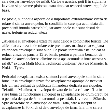
care despart anvelopa de asfalt. Cu toate acestea, poti fi in siguranta
la volan si pe vreme ploioasa, atata timp cat respecti cateva reguli de
baza.
Pe ploaie, sunt doua aspecte de o importanta extraordinara: viteza de
rulare si starea anvelopelor. In conditiile in care apa acumulata din
precipitatii inunda carosabilul, iar anvelopele tale sunt destul de
uzate, trebuie sa reduci viteza.
„Aversele si anvelopele uzate nu sunt deloc o combinatie fericita. De
altfel, daca viteza ta de rulare este prea mare, masina va acvaplana
chiar daca anvelopele sunt bune. Pe ploaie torentiala este indicat sa
reduci viteza cu pana la 15-20 km/h, pentru a permite benzilor de
rulare ale anvelopelor sa elimine toata apa acumulata intre acestea si
asfalt,” explica Matti Morri, Technical Customer Service Manager la
Nokian Tyres.
Pericolul acvaplanarii exista si atunci cand anvelopele sunt in stare
buna, insa anvelopele uzate fac acvaplanarea aproape de neevitat.
Intr-un test realizat de publicatia finlandeza dedicata anvelopelor,
Tekniikan Maailma, o anvelopa de vara de inalta calitate aflata in
stare buna de functionare a inceput sa acvaplaneze pe drum drept, pe
o pelicula de apa de 6 mm acumulata pe asfalt, la viteza de 80km/h.
Spre deosebire de o anvelopa de vara uzata, care a inceput sa
acvaplaneze la 70 km/h si de o anvelopa de iarna fara tinte care a