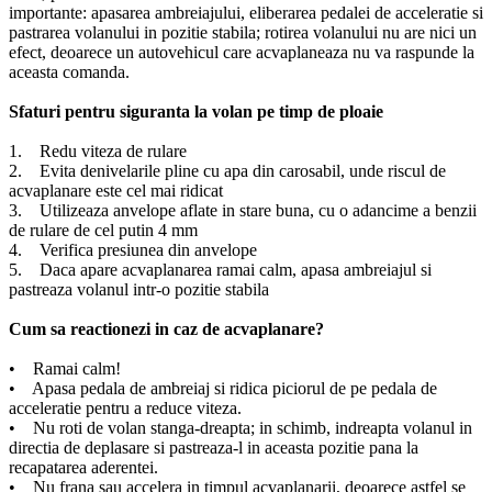
importante: apasarea ambreiajului, eliberarea pedalei de acceleratie si
pastrarea volanului in pozitie stabila; rotirea volanului nu are nici un
efect, deoarece un autovehicul care acvaplaneaza nu va raspunde la
aceasta comanda.
Sfaturi pentru siguranta la volan pe timp de ploaie
1. Redu viteza de rulare
2. Evita denivelarile pline cu apa din carosabil, unde riscul de
acvaplanare este cel mai ridicat
3. Utilizeaza anvelope aflate in stare buna, cu o adancime a benzii
de rulare de cel putin 4 mm
4. Verifica presiunea din anvelope
5. Daca apare acvaplanarea ramai calm, apasa ambreiajul si
pastreaza volanul intr-o pozitie stabila
Cum sa reactionezi in caz de acvaplanare?
• Ramai calm!
• Apasa pedala de ambreiaj si ridica piciorul de pe pedala de
acceleratie pentru a reduce viteza.
• Nu roti de volan stanga-dreapta; in schimb, indreapta volanul in
directia de deplasare si pastreaza-l in aceasta pozitie pana la
recapatarea aderentei.
• Nu frana sau accelera in timpul acvaplanarii, deoarece astfel se