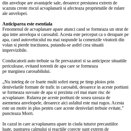
din anvelope are avantajele sale, deoarece presiunea extrem de
scazuta creste riscul acvaplanarii si afecteaza proprietatile de rulare
ale anvelopei.
Anticiparea este esentiala
Fenomenul de acvaplanare apare atunci cand se formeaza un strat de
apa intre anvelopa si carosabil. Acesta este perceput ca o derapare pe
apa, cand autovehiculul nu mai raspunde la comenzile viratorii din
volan si pierde tractiunea, putandu-se astfel crea situatii
imprevizibile.
Conducatorii auto trebuie sa fie prevazatori si sa anticipeze situatiile
periculoase, evitand torentii de apa care se formeaza
pe marginea carosabilului.
„Nu inteleg de ce foarte multi soferi merg pe timp ploios prin
denivelarile formate de trafic in carosabil, deoarece in aceste portiuni
se formeaza suvoaie de apa si prezinta cel mai mare risc de
acvaplanare. Rularea pe aceste portiuni de sosea uzeaza de
asemenea anvelopele, deoarece aici asfaltul este mai rugos. Acesta
este un motiv in plus pentru care aceste denivelari trebuie evitate,”
puncteaza Morri.
In cazul in care acvaplanarea apare in ciuda tuturor precautiilor
luate, pastrarea calmului si reactiile corecte sunt extrem de