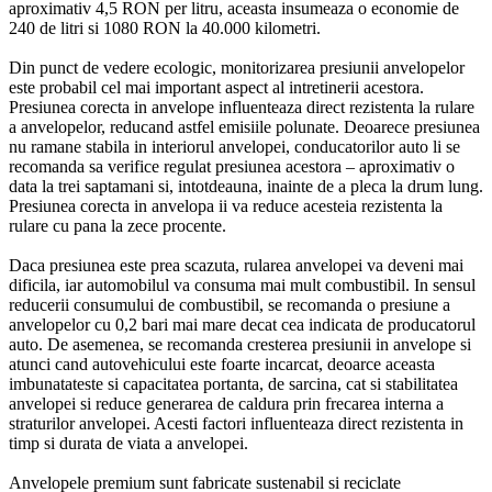
aproximativ 4,5 RON per litru, aceasta insumeaza o economie de
240 de litri si 1080 RON la 40.000 kilometri.
Din punct de vedere ecologic, monitorizarea presiunii anvelopelor
este probabil cel mai important aspect al intretinerii acestora.
Presiunea corecta in anvelope influenteaza direct rezistenta la rulare
a anvelopelor, reducand astfel emisiile polunate. Deoarece presiunea
nu ramane stabila in interiorul anvelopei, conducatorilor auto li se
recomanda sa verifice regulat presiunea acestora – aproximativ o
data la trei saptamani si, intotdeauna, inainte de a pleca la drum lung.
Presiunea corecta in anvelopa ii va reduce acesteia rezistenta la
rulare cu pana la zece procente.
Daca presiunea este prea scazuta, rularea anvelopei va deveni mai
dificila, iar automobilul va consuma mai mult combustibil. In sensul
reducerii consumului de combustibil, se recomanda o presiune a
anvelopelor cu 0,2 bari mai mare decat cea indicata de producatorul
auto. De asemenea, se recomanda cresterea presiunii in anvelope si
atunci cand autovehicului este foarte incarcat, deoarce aceasta
imbunatateste si capacitatea portanta, de sarcina, cat si stabilitatea
anvelopei si reduce generarea de caldura prin frecarea interna a
straturilor anvelopei. Acesti factori influenteaza direct rezistenta in
timp si durata de viata a anvelopei.
Anvelopele premium sunt fabricate sustenabil si reciclate