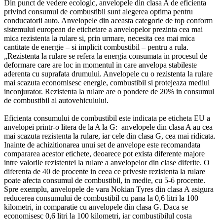
Din punct de vedere ecologic, anvelopele din clasa A de eficienta
privind consumul de combustibil sunt alegerea optima pentru
conducatorii auto. Anvelopele din aceasta categorie de top conform
sistemului european de etichetare a anvelopelor prezinta cea mai
mica rezistenta la rulare si, prin urmare, necesita cea mai mica
cantitate de energie – si implicit combustibil – pentru a rula.
„Rezistenta la rulare se refera la energia consumata in procesul de
deformare care are loc in momentul in care anvelopa stabileste
aderenta cu suprafata drumului. Anvelopele cu o rezistenta la rulare
mai scazuta economisesc energie, combustibil si protejeaza mediul
inconjurator. Rezistenta la rulare are o pondere de 20% in consumul
de combustibil al autovehiculului.
Eficienta consumului de combustibil este indicata pe eticheta EU a
anvelopei printr-o litera de la A la G: anvelopele din clasa A au cea
mai scazuta rezistenta la rulare, iar cele din clasa G, cea mai ridicata.
Inainte de achizitionarea unui set de anvelope este recomandata
compararea acestor etichete, deoarece pot exista diferente majore
intre valorile rezistentei la rulare a anvelopelor din clase diferite. O
diferenta de 40 de procente in ceea ce priveste rezistenta la rulare
poate afecta consumul de combustibil, in medie, cu 5-6 procente.
Spre exemplu, anvelopele de vara Nokian Tyres din clasa A asigura
reducerea consumului de combustibil cu pana la 0,6 litri la 100
kilometri, in comparatie cu anvelopele din clasa G. Daca se
economisesc 0,6 litri la 100 kilometri, iar combustibilul costa