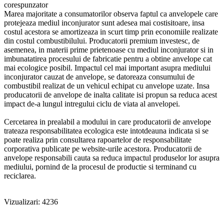
corespunzator
Marea majoritate a consumatorilor observa faptul ca anvelopele care
protejeaza mediul inconjurator sunt adesea mai costisitoare, insa
costul acestora se amortizeaza in scurt timp prin economiile realizate
din costul combustibilului. Producatorii premium investesc, de
asemenea, in materii prime prietenoase cu mediul inconjurator si in
imbunatatirea procesului de fabricatie pentru a obtine anvelope cat
mai ecologice posibil. Impactul cel mai important asupra mediului
inconjurator cauzat de anvelope, se datoreaza consumului de
combustibil realizat de un vehicul echipat cu anvelope uzate. Insa
producatorii de anvelope de inalta calitate isi propun sa reduca acest
impact de-a lungul intregului ciclu de viata al anvelopei.
Cercetarea in prealabil a modului in care producatorii de anvelope
trateaza responsabilitatea ecologica este intotdeauna indicata si se
poate realiza prin consultarea rapoartelor de responsabilitate
corporativa publicate pe website-urile acestora. Producatorii de
anvelope responsabili cauta sa reduca impactul produselor lor asupra
mediului, pornind de la procesul de productie si terminand cu
reciclarea.
Vizualizari: 4236