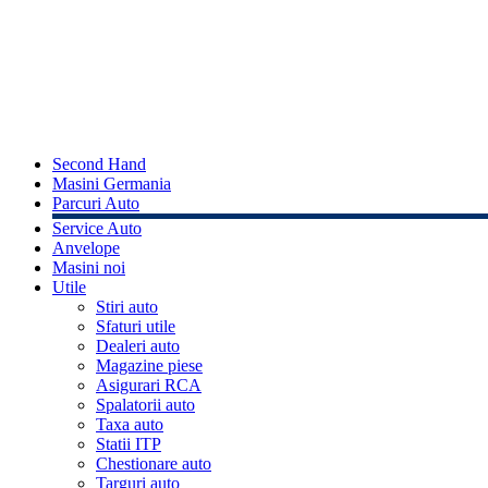
Second Hand
Masini Germania
Parcuri Auto
Service Auto
Anvelope
Masini noi
Utile
Stiri auto
Sfaturi utile
Dealeri auto
Magazine piese
Asigurari RCA
Spalatorii auto
Taxa auto
Statii ITP
Chestionare auto
Targuri auto