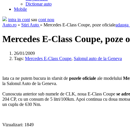
Dictionar auto
Mobile
intra in cont
sau
cont nou
Auto.ro
»
Stiri Auto
» Mercedes E-Class Coupe, poze oficiale
adauga 
Mercedes E-Class Coupe, poze of
26/01/2009
Tags:
Mercedes E-Class Coupe
,
Salonul auto de la Geneva
Iata ca ne putem bucura in sfarsit de
pozele oficiale
ale modelului
Mer
la Salonul Auto de la Geneva.
Cunoscuta anterior sub numele de CLK, noua E-Class Coupe
se adre
204 CP, cu un consum de 5 litri/100km. Apoi continua cu doua motoa
un cuplu de 630 Nm.
Vizualizari: 1849