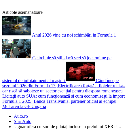
Articole asemanatoare
Anul 2026 vine cu noi schimbări în Formula 1
Ce trebuie să știi, dacă vrei să joci online pe
sistemul de infotainment al mașinii
Când începe
sezonul 2026 din Formula 1?
Electrificarea forțată a flotelor rent-a-
car riscă să saboteze un sector esențial pentru diaspora romaneasca
Licitații auto SUA: cum funcționează și cum economisești la import
Formula 1 2025: Banca Transilvania, partener oficial al echipei
McLaren la GP Ungaria
Auto.ro
Stiri Auto
Jaguar ofera cursuri de pilotaj incluse in pretul lui XFR si...