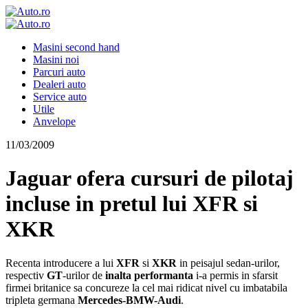
Masini second hand
Masini noi
Parcuri auto
Dealeri auto
Service auto
Utile
Anvelope
11/03/2009
Jaguar ofera cursuri de pilotaj
incluse in pretul lui XFR si
XKR
Recenta introducere a lui
XFR
si
XKR
in peisajul sedan-urilor,
respectiv
GT
-urilor de
inalta performanta
i-a permis in sfarsit
firmei britanice sa concureze la cel mai ridicat nivel cu imbatabila
tripleta germana
Mercedes-BMW-Audi
.