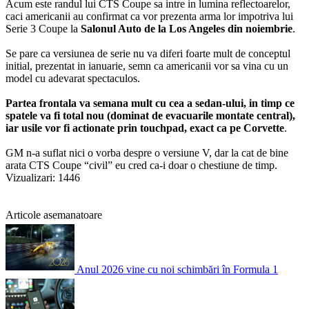
Acum este randul lui CTS Coupe sa intre in lumina reflectoarelor,
caci americanii au confirmat ca vor prezenta arma lor impotriva lui
Serie 3 Coupe la
Salonul Auto de la Los Angeles din noiembrie
.
Se pare ca versiunea de serie nu va diferi foarte mult de conceptul
initial, prezentat in ianuarie, semn ca americanii vor sa vina cu un
model cu adevarat spectaculos.
Partea frontala va semana mult cu cea a sedan-ului, in timp ce
spatele va fi total nou (dominat de evacuarile montate central),
iar usile vor fi actionate prin touchpad, exact ca pe Corvette
.
GM n-a suflat nici o vorba despre o versiune V, dar la cat de bine
arata CTS Coupe “civil” eu cred ca-i doar o chestiune de timp.
Vizualizari: 1446
Articole asemanatoare
Anul 2026 vine cu noi schimbări în Formula 1