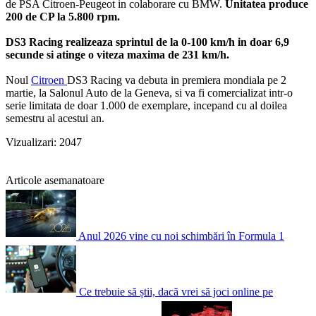
de PSA Citroen-Peugeot in colaborare cu BMW.
Unitatea produce
200 de CP la 5.800 rpm.
DS3 Racing realizeaza sprintul de la 0-100 km/h in doar 6,9
secunde si atinge o viteza maxima de 231 km/h.
Noul
Citroen
DS3 Racing va debuta in premiera mondiala pe 2
martie, la Salonul Auto de la Geneva, si va fi comercializat intr-o
serie limitata de doar 1.000 de exemplare, incepand cu al doilea
semestru al acestui an.
Vizualizari: 2047
Articole asemanatoare
Anul 2026 vine cu noi schimbări în Formula 1
Ce trebuie să știi, dacă vrei să joci online pe