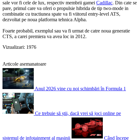
sale vor fi cele de lux, respectiv membrii gamei
Cadillac
. Din cate se
pare, primul care va oferi o propulsie hibrida de tip two-mode in
combinatie cu tractiunea spate va fi viitorul entry-level ATS,
dezvoltat pe noua platforma tehnica Alpha.
Foarte probabil, exemplul sau va fi urmat de catre noua generatie
CTS, a carei premiera va avea loc in 2012.
Vizualizari: 1976
Articole asemanatoare
Anul 2026 vine cu noi schimbări în Formula 1
Ce trebuie să știi, dacă vrei să joci online pe
sistemul de infotainment al mașinii
Când începe