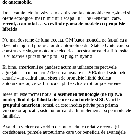
de automobile
.
De la camionete full-size si masini sport la automobile entry-level si
oferte ecologice, mai nimic nu-i scapa lui “The General”, care,
recent, a anuntat ca va extinde gama de modele cu propulsie
hibrida
.
Nu mai devreme de luna trecuta, GM batea moneda pe faptul ca a
devenit singurul producator de automobile din Statele Unite care-si
construieste singur motoarele electrice, acestea urmand a fi folosite
la viitoarele aplicatii de tip full si plug-in hybrid.
Ei bine, americanii se gandesc acum sa utilizeze respectivele
agregate – mai mici cu 25% si mai usoare cu 20% decat sistemele
actuale – in cadrul unui sistem de propulsie hibrid dedicat
autotursimelor, ce va furniza cuplul exclusiv rotilor posterioare.
Ideea nu este tocmai noua,
o asemenea tehnologie (de tip two-
mode) fiind deja folosita de catre camionetele si SUV-urile
grupului american
; totusi, ea este inedita privita prin prisma
viitoarelor aplicatii, sistemul urmand a fi implementat si pe modelele
familiale.
Avand in vedere ca vorbim despre o tehnica relativ recenta (si
costisitoare), primele autoturisme care vor beneficia de avantajele