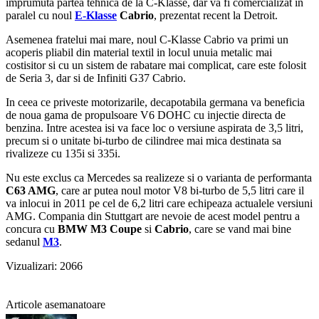
imprumuta partea tehnica de la C-Klasse, dar va fi comercializat in
paralel cu noul
E-Klasse
Cabrio
, prezentat recent la Detroit.
Asemenea fratelui mai mare, noul C-Klasse Cabrio va primi un
acoperis pliabil din material textil in locul unuia metalic mai
costisitor si cu un sistem de rabatare mai complicat, care este folosit
de Seria 3, dar si de Infiniti G37 Cabrio.
In ceea ce priveste motorizarile, decapotabila germana va beneficia
de noua gama de propulsoare V6 DOHC cu injectie directa de
benzina. Intre acestea isi va face loc o versiune aspirata de 3,5 litri,
precum si o unitate bi-turbo de cilindree mai mica destinata sa
rivalizeze cu 135i si 335i.
Nu este exclus ca Mercedes sa realizeze si o varianta de performanta
C63 AMG
, care ar putea noul motor V8 bi-turbo de 5,5 litri care il
va inlocui in 2011 pe cel de 6,2 litri care echipeaza actualele versiuni
AMG. Compania din Stuttgart are nevoie de acest model pentru a
concura cu
BMW M3 Coupe
si
Cabrio
, care se vand mai bine
sedanul
M3
.
Vizualizari: 2066
Articole asemanatoare