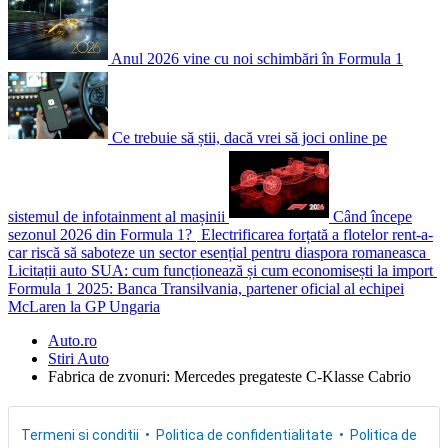
Anul 2026 vine cu noi schimbări în Formula 1
Ce trebuie să știi, dacă vrei să joci online pe
sistemul de infotainment al mașinii
Când începe
sezonul 2026 din Formula 1?
Electrificarea forțată a flotelor rent-a-
car riscă să saboteze un sector esențial pentru diaspora romaneasca
Licitații auto SUA: cum funcționează și cum economisești la import
Formula 1 2025: Banca Transilvania, partener oficial al echipei
McLaren la GP Ungaria
Auto.ro
Stiri Auto
Fabrica de zvonuri: Mercedes pregateste C-Klasse Cabrio
Termeni si conditii
Politica de confidentialitate
Politica de