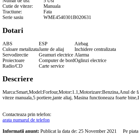
Numar de usi:
5 Usi
Cutie de viteze:
Manuala
Tractiune:
Fata
Serie sasiu
WME4540301B020631
Dotari
ABS
ESP
Airbag
Culoare metalizata
Jante de aliaj
Inchidere centralizata
Servodirectie
Geamuri electrice
Alarma
Proiectoare
Computer de bord
Oglinzi electrice
Radio/CD
Carte service
Descriere
Marca:Smart,Model:Forfour,Motor:1.1,Motorizare:Benzina,Anul de fa
viteze manuala,5 portiere,jante aliaj, Masina functioneaza foarte 
Contacteaza prin telefon:
arata numarul de telefon
Informatii anunt:
Publicat la data de: 25 November 2021 Pe piata