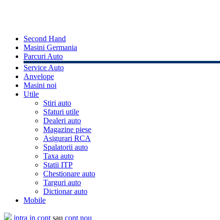
Second Hand
Masini Germania
Parcuri Auto
Service Auto
Anvelope
Masini noi
Utile
Stiri auto
Sfaturi utile
Dealeri auto
Magazine piese
Asigurari RCA
Spalatorii auto
Taxa auto
Statii ITP
Chestionare auto
Targuri auto
Dictionar auto
Mobile
intra in cont
sau
cont nou