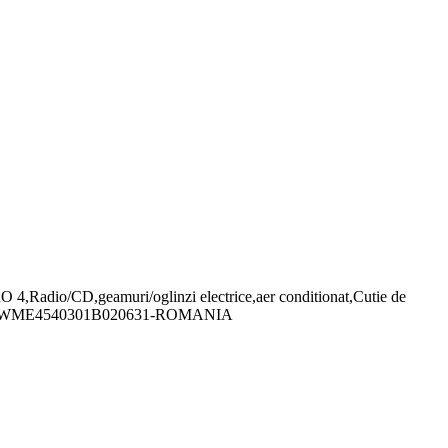
4,Radio/CD,geamuri/oglinzi electrice,aer conditionat,Cutie de
rie Sasiu:-WME4540301B020631-ROMANIA