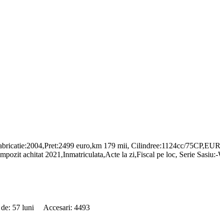
bricatie:2004,Pret:2499 euro,km 179 mii, Cilindree:1124cc/75CP,EURO 
bine,Impozit achitat 2021,Inmatriculata,Acte la zi,Fiscal pe loc, Se
 de: 57 luni Accesari: 4493