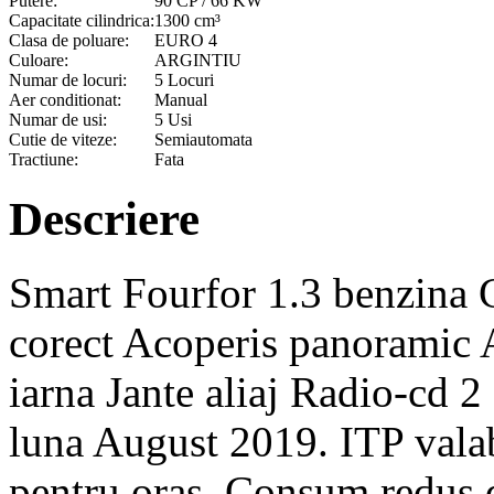
Putere:
90 CP / 66 KW
Capacitate cilindrica:
1300 cm³
Clasa de poluare:
EURO 4
Culoare:
ARGINTIU
Numar de locuri:
5 Locuri
Aer conditionat:
Manual
Numar de usi:
5 Usi
Cutie de viteze:
Semiautomata
Tractiune:
Fata
Descriere
Smart Fourfor 1.3 benzina 
corect Acoperis panoramic 
iarna Jante aliaj Radio-cd 2 
luna August 2019. ITP valab
pentru oras. Consum redus