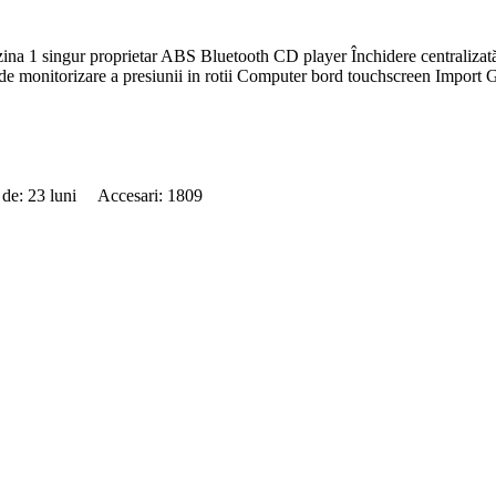
singur proprietar ABS Bluetooth CD player Închidere centralizată Cru
m de monitorizare a presiunii in rotii Computer bord touchscreen Impor
 de: 23 luni Accesari: 1809