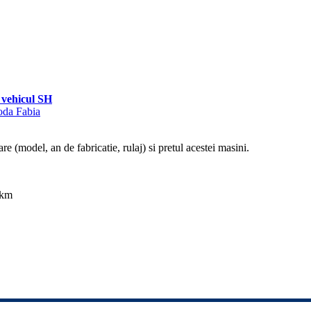
vehicul SH
koda Fabia
re (model, an de fabricatie, rulaj) si pretul acestei masini.
 km