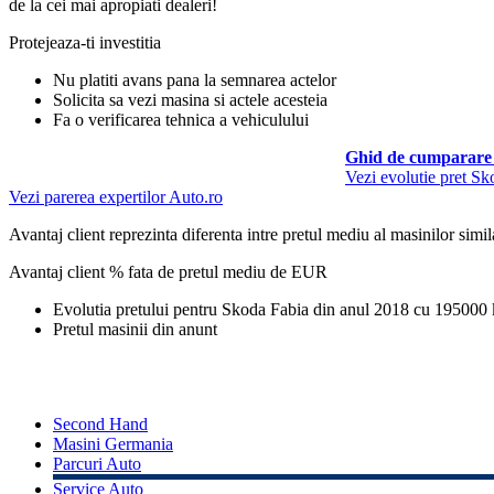
de la cei mai apropiati dealeri!
Protejeaza-ti investitia
Nu platiti avans pana la semnarea actelor
Solicita sa vezi masina si actele acesteia
Fa o verificarea tehnica a vehiculului
Ghid de cumparare 
Vezi evolutie pret S
Vezi parerea expertilor Auto.ro
Avantaj client reprezinta diferenta intre pretul mediu al masinilor simila
Avantaj client % fata de pretul mediu de
EUR
Evolutia pretului pentru Skoda Fabia din anul 2018 cu 195000
Pretul masinii din anunt
Second Hand
Masini Germania
Parcuri Auto
Service Auto