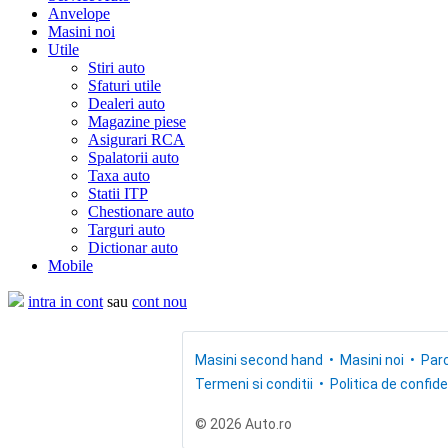
Anvelope
Masini noi
Utile
Stiri auto
Sfaturi utile
Dealeri auto
Magazine piese
Asigurari RCA
Spalatorii auto
Taxa auto
Statii ITP
Chestionare auto
Targuri auto
Dictionar auto
Mobile
intra in cont
sau
cont nou
Masini second hand
Masini noi
Parc
Termeni si conditii
Politica de confide
© 2026 Auto.ro