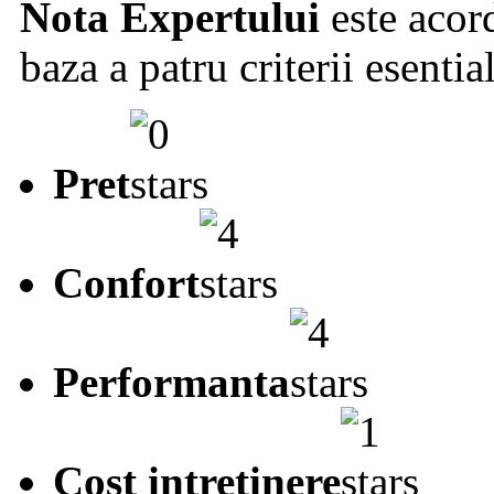
Nota Expertului
este acord
baza a patru criterii esentia
Pret
Confort
Performanta
Cost intretinere